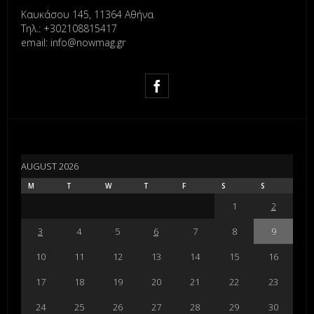
Καυκάσου 145, 11364 Αθήνα
Τηλ.: +302108815417
email: info@nowmag.gr
AUGUST 2026
M
T
W
T
F
S
S
1
2
3
4
5
6
7
8
9
10
11
12
13
14
15
16
17
18
19
20
21
22
23
24
25
26
27
28
29
30