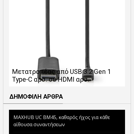
Ε
Μετατροπέας από USB 3.2 Gen 1
1
Type-C αρσ. σε HDMI αρσ.
ε
ΔΗΜΟΦΙΛΗ ΑΡΘΡΑ
MAXHUB UC BM45, καθαρός ήχος για κάθε
αίθουσα συναντήσεων