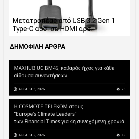
Ε
Μετατροπέας από USB 3.2 Gen 1
1
Type-C αρσ. σε HDMI αρσ.
ε
ΔΗΜΟΦΙΛΗ ΑΡΘΡΑ
MAXHUB UC BM45, καθαρός ήχος για κάθε
αίθουσα συναντήσεων
AUGUST 3, 2026
26
Η COSMOTE TELEKOM στους
“Europe’s Climate Leaders”
των Financial Times για 4η συνεχόμενη χρονιά
AUGUST 2, 2026
12