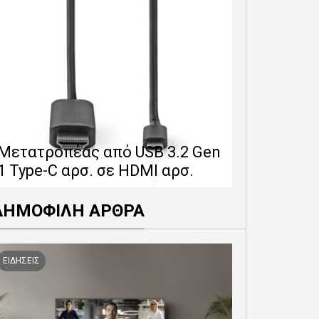
Επέκταση 
δίνει 12 
Μετατροπέας από USB 3.2 Gen
εγγύησης 
1 Type-C αρσ. σε HDMI αρσ.
προϊόντα
ΔΗΜΟΦΙΛΗ ΑΡΘΡΑ
ΕΙΔΗΣΕΙΣ