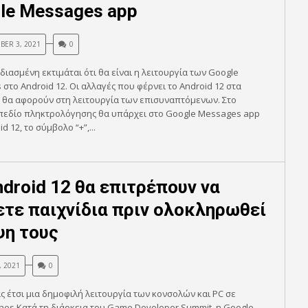
le Messages app
BER 3, 2021
0
ιασμένη εκτιμάται ότι θα είναι η λειτουργία των Google
στο Android 12. Οι αλλαγές που φέρνει το Android 12 στα
 θα αφορούν στη λειτουργία των επισυναπτόμενων. Στο
 πεδίο πληκτρολόγησης θα υπάρχει στο Google Messages app
d 12, το σύμβολο “+”,...
ndroid 12 θα επιτρέπουν να
ετε παιχνίδια πριν ολοκληρωθεί
ψη τους
, 2021
0
 έτσι μια δημοφιλή λειτουργία των κονσολών και PC σε
es Κατά τη διάρκεια του Game Developer Summit, η Google