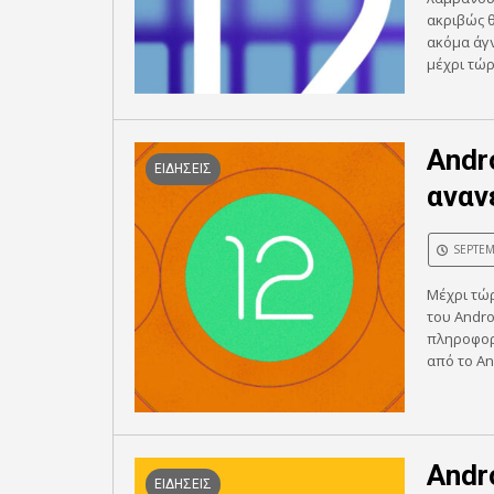
ακριβώς 
ακόμα άγ
μέχρι τώρα
Andr
ΕΙΔΗΣΕΙΣ
αναν
SEPTEM
Μέχρι τώρ
του Andro
πληροφορί
από το An
Andr
ΕΙΔΗΣΕΙΣ