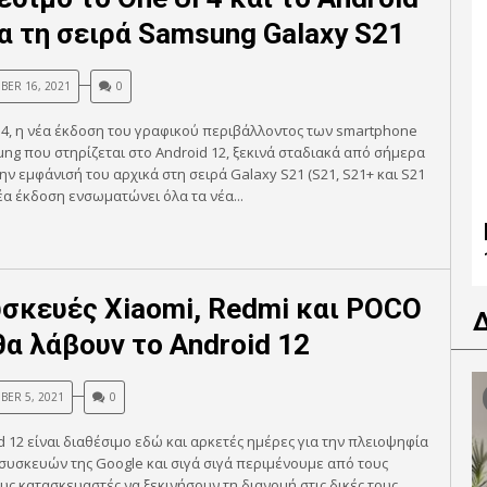
ια τη σειρά Samsung Galaxy S21
ER 16, 2021
0
 4, η νέα έκδοση του γραφικού περιβάλλοντος των smartphone
ng που στηρίζεται στο Android 12, ξεκινά σταδιακά από σήμερα
την εμφάνισή του αρχικά στη σειρά Galaxy S21 (S21, S21+ και S21
 νέα έκδοση ενσωματώνει όλα τα νέα...
υσκευές Xiaomi, Redmi και POCO
θα λάβουν το Android 12
ER 5, 2021
0
d 12 είναι διαθέσιμο εδώ και αρκετές ημέρες για την πλειοψηφία
 συσκευών της Google και σιγά σιγά περιμένουμε από τους
ς κατασκευαστές να ξεκινήσουν τη διανομή στις δικές τους