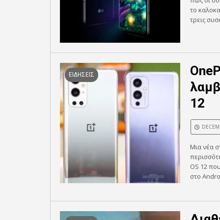
πως οι σ
το καλοκα
τρεις συσ
OneP
ΕΙΔΗΣΕΙΣ
λαμβ
12
DECEMB
Μια νέα σ
περισσότε
OS 12 που
στο Andro
Διαθ