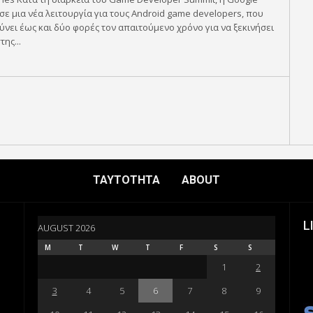
ε μια νέα λειτουργία για τους Android game developers, που
ύνει έως και δύο φορές τον απαιτούμενο χρόνο για να ξεκινήσει
ης...
ΤΑΥΤΟΤΗΤΑ
ABOUT
L
AUGUST 2026
M
T
W
T
F
S
S
1
2
3
4
5
6
7
8
9