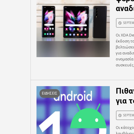
αναδ
SEPTEM
Οι XDA De
έκδοση το
βελτιώσει
για αναδι
ονομασία 
συσκευές.
Πιθα
ΕΙΔΗΣΕΙΣ
για τ
SEPTEM
Οι κάτοχο
λαμβάνουν