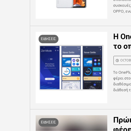
συσκευές.
OPPO, ενώ
H On
ΕΙΔΗΣΕΙΣ
το ο
OCTOBE
To OnePlu
φέρει στο
διαθέσιμα
διάθεσή το
Πρώι
ΕΙΔΗΣΕΙΣ
φέρε