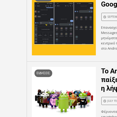
Goog
SEPTEM
Επανασχεδ
Messages 
μηνύματα
κεντρικό
στο Androi
Το A
ΕΙΔΗΣΕΙΣ
παίξ
η λή
JULY 19
Φέρνοντας
smartphon