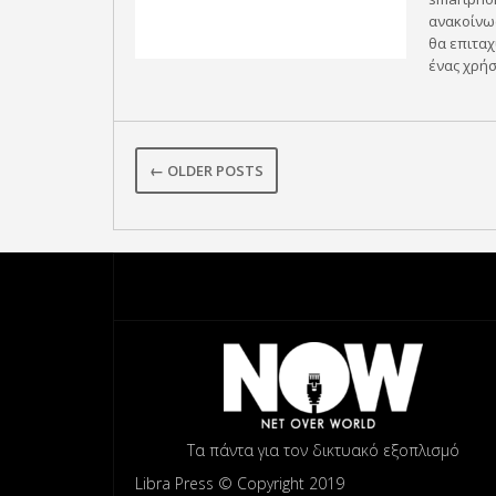
ανακοίνωσ
θα επιταχ
ένας χρήστ
← OLDER POSTS
Τα πάντα για τον δικτυακό εξοπλισμό
Libra Press © Copyright 2019