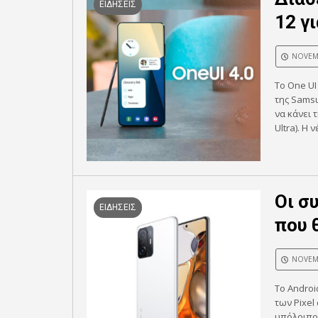
ΕΙΔΗΣΕΙΣ
12 γ
NOVEMB
Το One UI
της Samsu
να κάνει 
Ultra). Η
Οι σ
ΕΙΔΗΣΕΙΣ
που 
NOVEMB
Το Androi
των Pixel
υπόλοιπου