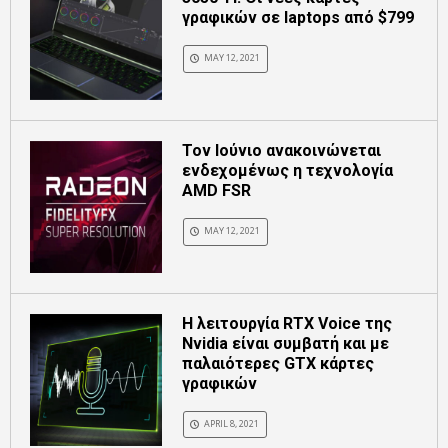
γραφικών σε laptops από $799
MAY 12, 2021
Τον Ιούνιο ανακοινώνεται
ενδεχομένως η τεχνολογία
AMD FSR
MAY 12, 2021
Η λειτουργία RTX Voice της
Nvidia είναι συμβατή και με
παλαιότερες GTX κάρτες
γραφικών
APRIL 8, 2021