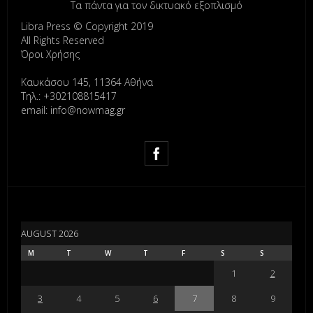
Τα πάντα για τον δικτυακό εξοπλισμό
Libra Press © Copyright 2019
All Rights Reserved
Όροι Χρήσης
Καυκάσου 145, 11364 Αθήνα
Τηλ.: +302108815417
email: info@nowmag.gr
AUGUST 2026
M
T
W
T
F
S
S
1
2
3
4
5
6
7
8
9