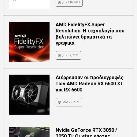
JUNE 18, 2021
AMD FidelityFX Super
Resolution: Η τεχνολογία που
βελτιώνει δραματικά τα
γραφικά
JUNE 2, 2021
Διέρρευσαν οι προδιαγραφές
των AMD Radeon RX 6600 XT
και RX 6600
MAY 26, 2021
Nvidia GeForce RTX 3050 /
3050 Ti: Οι νέες κάρτες