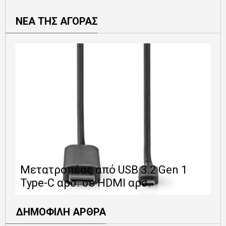
ΝΕΑ ΤΗΣ ΑΓΟΡΑΣ
Ε
Μετατροπέας από USB 3.2 Gen 1
1
Type-C αρσ. σε HDMI αρσ.
ε
ΔΗΜΟΦΙΛΗ ΑΡΘΡΑ