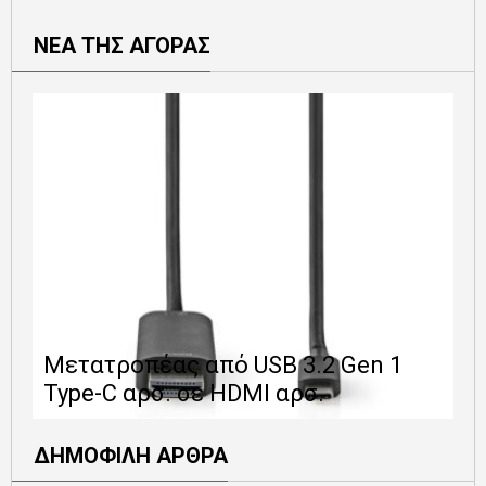
ΝΕΑ ΤΗΣ ΑΓΟΡΑΣ
Ε
Μετατροπέας από USB 3.2 Gen 1
1
Type-C αρσ. σε HDMI αρσ.
ε
ΔΗΜΟΦΙΛΗ ΑΡΘΡΑ