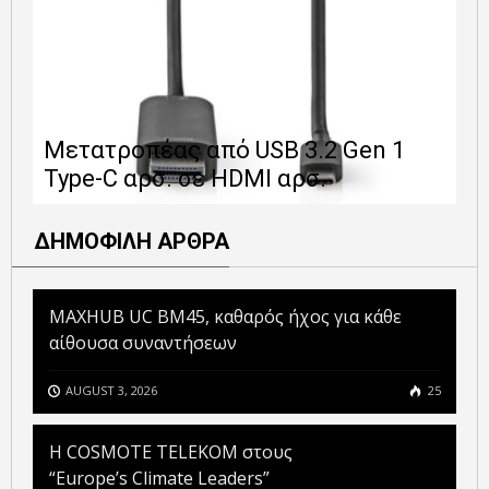
Ε
Μετατροπέας από USB 3.2 Gen 1
1
Type-C αρσ. σε HDMI αρσ.
ε
ΔΗΜΟΦΙΛΗ ΑΡΘΡΑ
MAXHUB UC BM45, καθαρός ήχος για κάθε
αίθουσα συναντήσεων
AUGUST 3, 2026
25
Η COSMOTE TELEKOM στους
“Europe’s Climate Leaders”