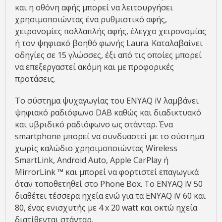
και η οθόνη αφής μπορεί να λειτουργήσει
χρησιμοποιώντας ένα ρυθμιστικό αφής,
χειρονομίες πολλαπλής αφής, έλεγχο χειρονομίας
ή τον ψηφιακό βοηθό φωνής Laura. Καταλαβαίνει
οδηγίες σε 15 γλώσσες, έξι από τις οποίες μπορεί
να επεξεργαστεί ακόμη και με προφορικές
προτάσεις.
Το σύστημα ψυχαγωγίας του ENYAQ iV λαμβάνει
ψηφιακό ραδιόφωνο DAB καθώς και διαδικτυακό
και υβριδικό ραδιόφωνο ως στάνταρ. Ένα
smartphone μπορεί να συνδυαστεί με το σύστημα
χωρίς καλώδιο χρησιμοποιώντας Wireless
SmartLink, Android Auto, Apple CarPlay ή
MirrorLink ™ και μπορεί να φορτιστεί επαγωγικά
όταν τοποθετηθεί στο Phone Box. Το ENYAQ iV 50
διαθέτει τέσσερα ηχεία ενώ για τα ENYAQ iV 60 και
80, ένας ενισχυτής με 4 x 20 watt και οκτώ ηχεία
διατίθενται στάνταρ.