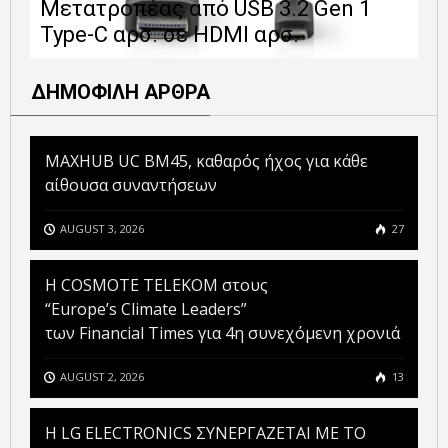
Μετατροπέας από USB 3.2 Gen 1
1
Type-C αρσ. σε HDMI αρσ.
ε
ΔΗΜΟΦΙΛΗ ΑΡΘΡΑ
MAXHUB UC BM45, καθαρός ήχος για κάθε
αίθουσα συναντήσεων
AUGUST 3, 2026
27
Η COSMOTE TELEKOM στους
“Europe’s Climate Leaders”
των Financial Times για 4η συνεχόμενη χρονιά
AUGUST 2, 2026
13
H LG ELECTRONICS ΣΥΝΕΡΓΑΖΕΤΑΙ ΜΕ ΤΟ