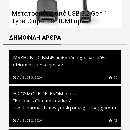
Ε
Μετατροπέας από USB 3.2 Gen 1
1
Type-C αρσ. σε HDMI αρσ.
ε
ΔΗΜΟΦΙΛΗ ΑΡΘΡΑ
MAXHUB UC BM45, καθαρός ήχος για κάθε
αίθουσα συναντήσεων
AUGUST 3, 2026
26
Η COSMOTE TELEKOM στους
“Europe’s Climate Leaders”
των Financial Times για 4η συνεχόμενη χρονιά
AUGUST 2, 2026
12