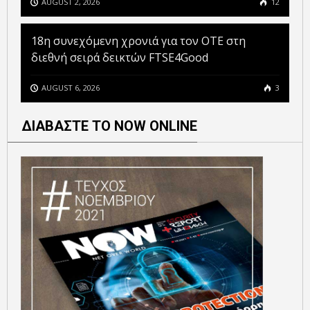
AUGUST 2, 2026
12
18η συνεχόμενη χρονιά για τον ΟΤΕ στη
διεθνή σειρά δεικτών FTSE4Good
AUGUST 6, 2026
3
ΔΙΑΒΑΣΤΕ ΤΟ NOW ONLINE