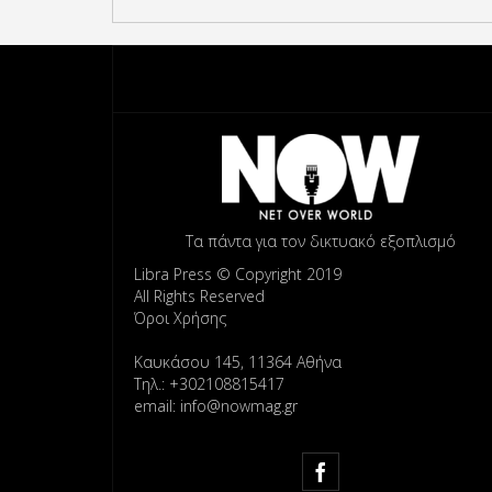
Τα πάντα για τον δικτυακό εξοπλισμό
Libra Press © Copyright 2019
All Rights Reserved
Όροι Χρήσης
Καυκάσου 145, 11364 Αθήνα
Τηλ.: +302108815417
email: info@nowmag.gr