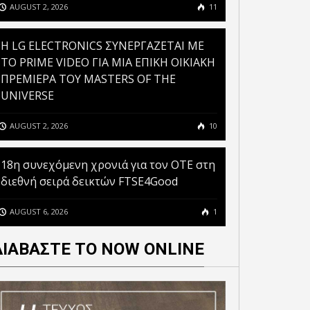
AUGUST 2, 2026
11
ΤΟ PROJECT ZERO ΤΗΣ
H LG ELECTRONICS ΣΥΝΕΡΓΑΖΕΤΑΙ ΜΕ
GOOGLE ΛΕΕΙ ΟΤΙ Η…
ΤΟ PRIME VIDEO ΓΙΑ ΜΙΑ ΕΠΙΚΗ ΟΙΚΙΑΚΗ
GOOGLE ΚΑΙ ΑΛΛΟΙ
ΠΡΕΜΙΕΡΑ ΤΟΥ MASTERS OF THE
ΚΑΤΑΣΚΕΥΑΣΤΕΣ ANDROID
UNIVERSE
SMARTPHONES ΔΕΝ ΕΧΟΥΝ
 STORE: ΟΙ ΚΟΡΥΦΑΙΕΣ
ΕΠΙΔΙΟΡΘΩΣΕΙ ΚΕΝΑ
AUGUST 2, 2026
10
ΑΡΜΟΓΕΣ ΓΙΑ ΤΟ 2022
ΑΣΦΑΛΕΙΑΣ
18η συνεχόμενη χρονιά για τον ΟΤΕ στη
διεθνή σειρά δεικτών FTSE4Good
AUGUST 6, 2026
1
ΔΙΑΒΑΣΤΕ ΤΟ NOW ONLINE