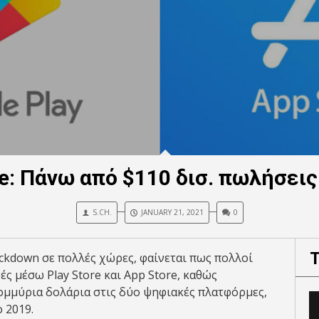
ore: Πάνω από $110 δισ. πωλήσει
S.CH.
JANUARY 21, 2021
0
lockdown σε πολλές χώρες, φαίνεται πως πολλοί
ς μέσω Play Store και App Store, καθώς
ομμύρια δολάρια στις δύο ψηφιακές πλατφόρμες,
 2019.