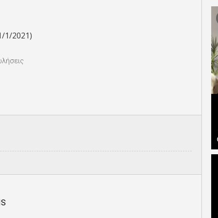
1/1/2021)
λήσεις
IS