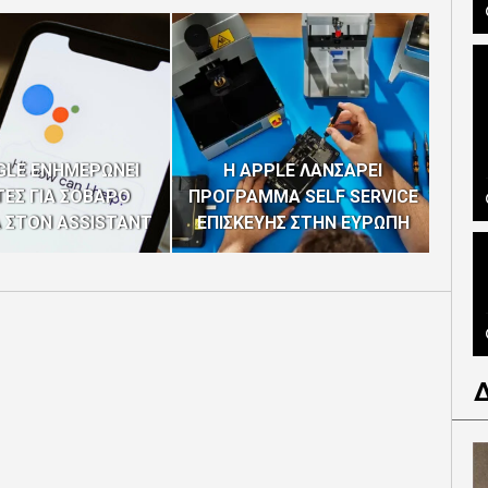
GLE ΕΝΗΜΕΡΩΝΕΙ
Η APPLE ΛΑΝΣΑΡΕΙ
ΕΣ ΓΙΑ ΣΟΒΑΡΟ
ΠΡΟΓΡΑΜΜΑ SELF SERVICE
APP
 ΣΤΟΝ ASSISTANT
ΕΠΙΣΚΕΥΗΣ ΣΤΗΝ ΕΥΡΩΠΗ
ΕΦ