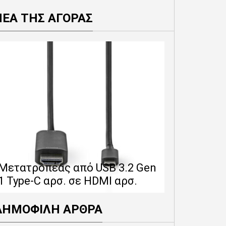
ΝΕΑ ΤΗΣ ΑΓΟΡΑΣ
Επέκταση 
δίνει 12 
Μετατροπέας από USB 3.2 Gen
εγγύησης 
1 Type-C αρσ. σε HDMI αρσ.
προϊόντα
ΔΗΜΟΦΙΛΗ ΑΡΘΡΑ