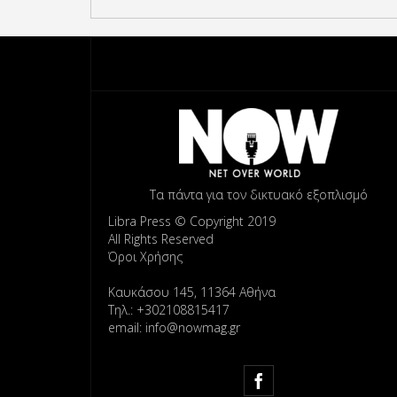
Τα πάντα για τον δικτυακό εξοπλισμό
Libra Press © Copyright 2019
All Rights Reserved
Όροι Χρήσης
Καυκάσου 145, 11364 Αθήνα
Τηλ.: +302108815417
email: info@nowmag.gr