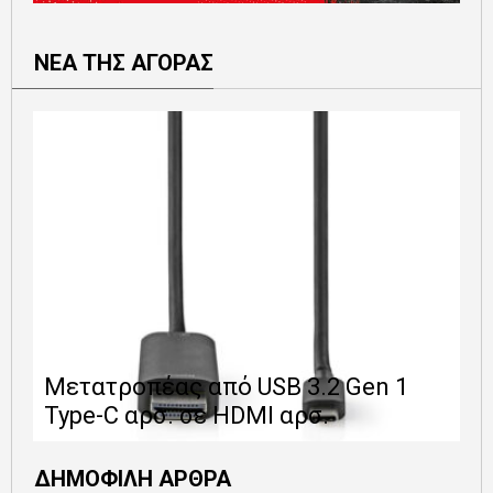
ΝΕΑ ΤΗΣ ΑΓΟΡΑΣ
Ε
Μετατροπέας από USB 3.2 Gen 1
1
Type-C αρσ. σε HDMI αρσ.
ε
ΔΗΜΟΦΙΛΗ ΑΡΘΡΑ