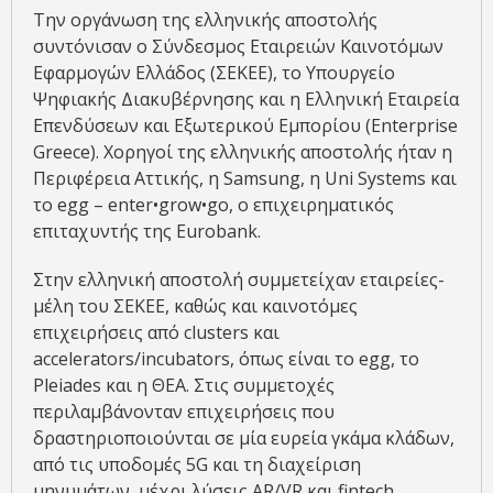
Την οργάνωση της ελληνικής αποστολής
συντόνισαν ο Σύνδεσμος Εταιρειών Καινοτόμων
Εφαρμογών Ελλάδος (ΣΕΚΕΕ), το Υπουργείο
Ψηφιακής Διακυβέρνησης και η Ελληνική Εταιρεία
Επενδύσεων και Εξωτερικού Εμπορίου (Enterprise
Greece). Χορηγοί της ελληνικής αποστολής ήταν η
Περιφέρεια Αττικής, η Samsung, η Uni Systems και
το egg – enter•grow•go, ο επιχειρηματικός
επιταχυντής της Eurobank.
Στην ελληνική αποστολή συμμετείχαν εταιρείες-
μέλη του ΣΕΚΕΕ, καθώς και καινοτόμες
επιχειρήσεις από clusters και
accelerators/incubators, όπως είναι το egg, το
Pleiades και η ΘΕΑ. Στις συμμετοχές
περιλαμβάνονταν επιχειρήσεις που
δραστηριοποιούνται σε μία ευρεία γκάμα κλάδων,
από τις υποδομές 5G και τη διαχείριση
μηνυμάτων, μέχρι λύσεις AR/VR και fintech.