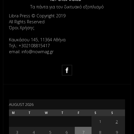
Τα πάντα για τον δικτυακό εξοπλισμό
Libra Press © Copyright 2019
All Rights Reserved
Όροι Χρήσης
Καυκάσου 145, 11364 Αθήνα
Τηλ.: +302108815417
email: info@nowmag.gr
AUGUST 2026
M
T
W
T
F
S
S
1
2
3
4
5
6
7
8
9