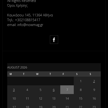
All Rights Reserved
Όροι Χρήσης
Καυκάσου 145, 11364 Αθήνα
Τηλ.: +302108815417
email: info@nowmag.gr
AUGUST 2026
M
T
W
T
F
S
S
1
2
3
4
5
6
7
8
9
10
11
12
13
14
15
16
17
18
19
20
21
22
23