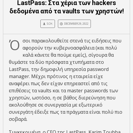
LastPass: Στα χέρια των hackers
δεδομένα από τα vaults των χρηστών!
S.CH.
DECEMBER 29, 2022
Ό
σοι παρακολουθείτε στενά τις ειδήσεις που
αφορούν την κυβερνοασφάλεια (και πολύ
καλά κάνετε θα πούμε εμείς), σίγουρα θα
θυμάστε τα δύο πρόσφατα χτυπήματα στο
LastPass, την δημοφιλή υπηρεσία password
manager. Μέχρι πρότινος η εταιρεία είχε
αναφέρει πως δεν είχαν επηρεαστεί από τις
επιθέσεις τα vaults και τα master passwords των
χρηστών, ωστόσο, η σε βάθος διερεύνηση που
ακολούθησε σε συνεργασία με εξωτερικό
συνεργάτη έδειξε πως τα πράγματα είναι πολύ πιο
σοβαρά.
Συγκεκριμένα, ο CEO της LastPass, Karim Toubba,