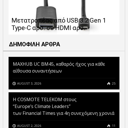
Ε
Μετατροπέας από USB 3.2 Gen 1
1
Type-C αρσ. σε HDMI αρσ.
ε
ΔΗΜΟΦΙΛΗ ΑΡΘΡΑ
MAXHUB UC BM45, καθαρός ήχος για κάθε
αίθουσα συναντήσεων
AUGUST 3, 2026
25
Η COSMOTE TELEKOM στους
“Europe’s Climate Leaders”
των Financial Times για 4η συνεχόμενη χρονιά
AUGUST 2, 2026
11