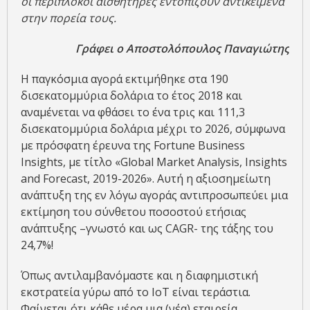
οι περίπλοκοι αισθητήρες εντοπίζουν αντικείμενα
στην πορεία τους.
Γράφει ο Αποστολόπουλος Παναγιώτης
Η παγκόσμια αγορά εκτιμήθηκε στα 190
δισεκατομμύρια δολάρια το έτος 2018 και
αναμένεται να φθάσει τo ένα τρις και 111,3
δισεκατομμύρια δολάρια μέχρι το 2026, σύμφωνα
με πρόσφατη έρευνα της Fortune Business
Insights, με τίτλο «Global Market Analysis, Insights
and Forecast, 2019-2026». Αυτή η αξιοσημείωτη
ανάπτυξη της εν λόγω αγοράς αντιπροσωπεύει μια
εκτίμηση του σύνθετου ποσοστού ετήσιας
ανάπτυξης –γνωστό και ως CAGR- της τάξης του
24,7%!
Όπως αντιλαμβανόμαστε και η διαφημιστική
εκστρατεία γύρω από το IoT είναι τεράστια.
Φαίνεται ότι κάθε μέρα μια (νέα) εταιρεία