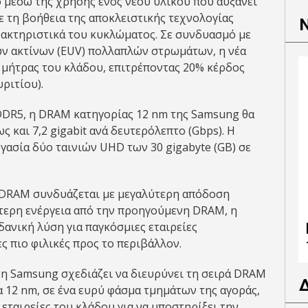
 μέσω της χρήσης ενός νέου υλικού που αυξάνει
ε τη βοήθεια της αποκλειστικής τεχνολογίας
ρακτηριστικά του κυκλώματος. Σε συνδυασμό με
ν ακτίνων (EUV) πολλαπλών στρωμάτων, η νέα
μήτρας του κλάδου, επιτρέποντας 20% κέρδος
ριτίου).
DDR5, η DRAM κατηγορίας 12 nm της Samsung θα
 και 7,2 gigabit ανά δευτερόλεπτο (Gbps). Η
γασία δύο ταινιών UHD των 30 gigabyte (GB) σε
ς DRAM συνδυάζεται με μεγαλύτερη απόδοση
ότερη ενέργεια από την προηγούμενη DRAM, η
δανική λύση για παγκόσμιες εταιρείες
 πιο φιλικές προς το περιβάλλον.
, η Samsung σχεδιάζει να διευρύνει τη σειρά DRAM
 12 nm, σε ένα ευρύ φάσμα τμημάτων της αγοράς,
 εταιρείες του κλάδου για να υποστηρίξει την