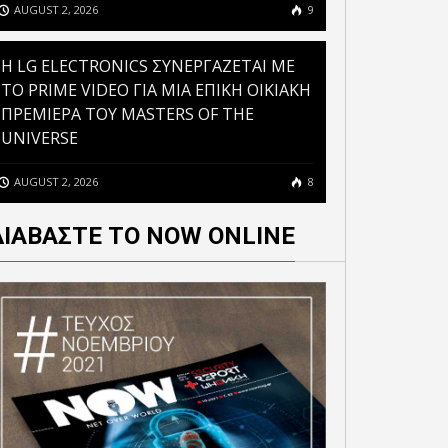
ΛΕΙΤΟΥΡΓΙΑ ΜΙΑ
AUGUST 2, 2026
9
ΟΣΩΠΟΠΟΙΗΜΕΝΗ ΚΑΙ
REVOLUT ΚΑΙ OPENAI
ΕΝΙΑΙΑ ΕΜΠΕΙΡΙΑ
ΕΝΩΝΟΥΝ ΔΥΝΑΜΕΙΣ ΚΑΙ
H LG ELECTRONICS ΣΥΝΕΡΓΑΖΕΤΑΙ ΜΕ
ΥΠΗΡΕΤΗΣΗΣ ΠΟΛΙΤΩΝ
ΦΕΡΝΟΥΝ ΤΟ CHATGPT GO
ΤΟ PRIME VIDEO ΓΙΑ ΜΙΑ ΕΠΙΚΗ ΟΙΚΙΑΚΗ
ΚΑΙ ΕΠΙΧΕΙΡΗΣΕΩΝ
ΣΕ ΕΚΑΤΟΜΜΥΡΙΑ ΠΕΛΑΤΕΣ
ΠΡΕΜΙΕΡΑ ΤΟΥ MASTERS OF THE
UNIVERSE
AUGUST 2, 2026
8
ΔΙΑΒΑΣΤΕ ΤΟ NOW ONLINE