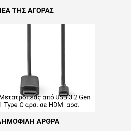
ΝΕΑ ΤΗΣ ΑΓΟΡΑΣ
Επέκταση 
δίνει 12 
Μετατροπέας από USB 3.2 Gen
εγγύησης 
1 Type-C αρσ. σε HDMI αρσ.
προϊόντα
ΔΗΜΟΦΙΛΗ ΑΡΘΡΑ