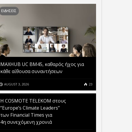
ΕΙΔΗΣΕΙΣ
MAXHUB UC BM45, καθαρός ήχος για
κάθε αίθουσα συναντήσεων
AUGUST 3, 2026
23
Η COSMOTE TELEKOM στους
“Europe’s Climate Leaders”
των Financial Times για
GOV.GR ΚΑΙ ΤΟ GOV.GR
4η συνεχόμενη χρονιά
SSENGER ΘΕΤΟΥΝ ΣΕ