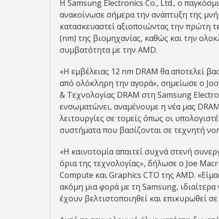
Η Samsung Electronics Co., Ltd., ο παγκό
ανακοίνωσε σήμερα την ανάπτυξη της μνήμ
κατασκευαστεί αξιοποιώντας την πρώτη τ
(nm) της βιομηχανίας, καθώς και την ολο
συμβατότητα με την AMD.
«Η εμβέλειας 12 nm DRAM θα αποτελεί βα
από ολόκληρη την αγορά», σημείωσε ο Jo
& Τεχνολογίας DRAM στη Samsung Electron
ενσωματώνει, αναμένουμε η νέα μας DRAM 
λειτουργίες σε τομείς όπως οι υπολογιστέ
συστήματα που βασίζονται σε τεχνητή νο
«Η καινοτομία απαιτεί συχνά στενή συνεργ
όρια της τεχνολογίας», δήλωσε ο Joe Macri,
Compute και Graphics CTO της AMD. «Είμα
ακόμη μια φορά με τη Samsung, ιδιαίτερα
έχουν βελτιστοποιηθεί και επικυρωθεί σε