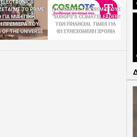
 ELECTRONICS
ΕΤΑΙ ΜΕ ΤΟ PRIME
Η COSMOTE TELEKOM ΣΤΟΥΣ
ΠΡ
 ΓΙΑ ΜΙΑ ΕΠΙΚΗ
“EUROPE’S CLIMATE LEADERS”
Η ΠΡΕΜΙΕΡΑ ΤΟΥ
ΤΩΝ FINANCIAL TIMES ΓΙΑ
ΕΞ
 OF THE UNIVERSE
4Η ΣΥΝΕΧΟΜΕΝΗ ΧΡΟΝΙΑ