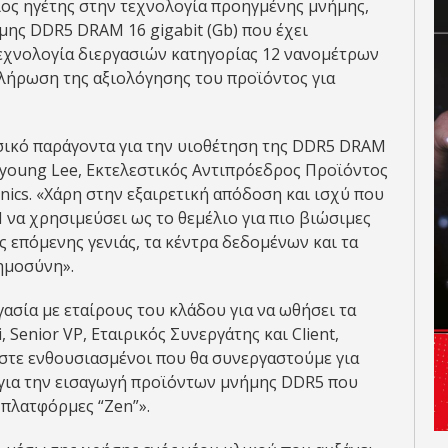
σμιος ηγέτης στην τεχνολογία προηγμένης μνήμης,
ης DDR5 DRAM 16 gigabit (Gb) που έχει
εχνολογία διεργασιών κατηγορίας 12 νανομέτρων
κλήρωση της αξιολόγησης του προϊόντος για
σικό παράγοντα για την υιοθέτηση της DDR5 DRAM
oyoung Lee, Εκτελεστικός Αντιπρόεδρος Προϊόντος
ics. «Χάρη στην εξαιρετική απόδοση και ισχύ που
να χρησιμεύσει ως το θεμέλιο για πιο βιώσιμες
ς επόμενης γενιάς, τα κέντρα δεδομένων και τα
ημοσύνη».
ασία με εταίρους του κλάδου για να ωθήσει τα
 Senior VP, Εταιρικός Συνεργάτης και Client,
στε ενθουσιασμένοι που θα συνεργαστούμε για
 για την εισαγωγή προϊόντων μνήμης DDR5 που
 πλατφόρμες “Zen”».