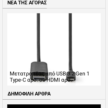
ΝΕΑ ΤΗΣ ΑΓΟΡΑΣ
Ε
Μετατροπέας από USB 3.2 Gen 1
1
Type-C αρσ. σε HDMI αρσ.
ε
ΔΗΜΟΦΙΛΗ ΑΡΘΡΑ