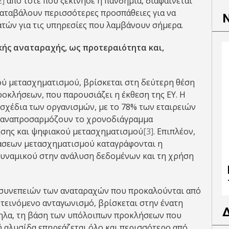
2]
από τότε που ξεκίνησε η πανδημία, διαφαίνεται
 καταβάλουν περισσότερες προσπάθειες για να
τών για τις υπηρεσίες που λαμβάνουν σήμερα.
ής αναταραχής, ως προτεραιότητα και,
ύ μετασχηματισμού, βρίσκεται στη δεύτερη θέση
οκλήσεων, που παρουσιάζει η έκθεση της EY. Η
 σχέδια των οργανισμών, με το 78% των εταιρειών
α αναπροσαρμόζουν το χρονοδιάγραμμα
σης και ψηφιακού μετασχηματισμού
[3]
. Επιπλέον,
άσεων μετασχηματισμού καταγράφονται η
δυναμικού στην ανάλυση δεδομένων και τη χρήση
 συνεπειών των αναταραχών που προκαλούνται από
ντεινόμενο ανταγωνισμό, βρίσκεται στην ένατη
ληλα, τη βάση των υπόλοιπων προκλήσεων που
ή αλυσίδα επηρεάζεται όλο και περισσότερο από