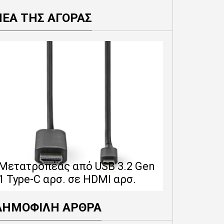
ΝΕΑ ΤΗΣ ΑΓΟΡΑΣ
Επέκταση 
δίνει 12 
Μετατροπέας από USB 3.2 Gen
εγγύησης 
1 Type-C αρσ. σε HDMI αρσ.
προϊόντα
ΔΗΜΟΦΙΛΗ ΑΡΘΡΑ