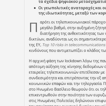
τα σχέδια ψηφιακού μετασχηματισ
Οι γεωπολιτικές αναταραχές και 
της ιδιωτικότητας, μεταξύ των κ
Π
αρότι οι τηλεπικοινωνιακοί πάροχο
μεγάλο βαθμό, στην αυξημένη ζήτησ
διατήρηση της ανθεκτικότητας των
δικτύων, αναδύονται ως οι σημαντικότερ
της ΕΥ,
Top
10
risks
in
telecommunications
κινδύνους που αντιμετωπίζει ο κλάδος τ
Η αρχική φάση των lockdown λόγω της πα
απότομη αύξηση της κίνησης δεδομένων σ
εταιρείες τηλεπικοινωνιών επιτέλεσαν με
συνδεσιμότητα και επιτρέποντας την εξ α
κοινωνικών επαφών και την τηλεργασία. 
στο Ηνωμένο Βασίλειο θεωρούν ότι οι τηλ
επικεντρωθούν στην ποιότητα των ευρυζ
στις Ηνωμένες Πολιτείες δηλώνουν επιφυλ