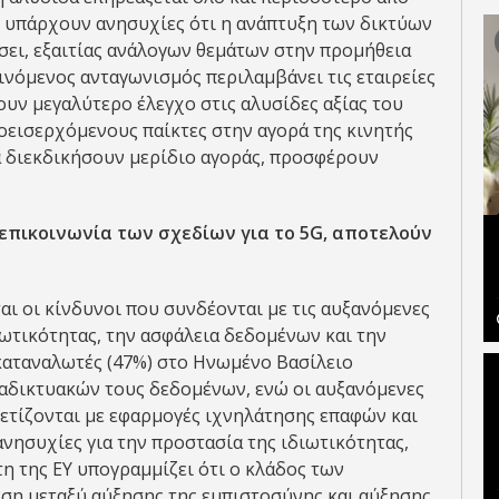
, υπάρχουν ανησυχίες ότι η ανάπτυξη των δικτύων
σει, εξαιτίας ανάλογων θεμάτων στην προμήθεια
ινόμενος ανταγωνισμός περιλαμβάνει τις εταιρείες
υν μεγαλύτερο έλεγχο στις αλυσίδες αξίας του
οεισερχόμενους παίκτες στην αγορά της κινητής
α διεκδικήσουν μερίδιο αγοράς, προσφέρουν
επικοινωνία των σχεδίων για το 5
G
, αποτελούν
αι οι κίνδυνοι που συνδέονται με τις αυξανόμενες
ιωτικότητας, την ασφάλεια δεδομένων και την
καταναλωτές (47%) στο Ηνωμένο Βασίλειο
ιαδικτυακών τους δεδομένων, ενώ οι αυξανόμενες
ετίζονται με εφαρμογές ιχνηλάτησης επαφών και
νησυχίες για την προστασία της ιδιωτικότητας,
έτη της EY υπογραμμίζει ότι ο κλάδος των
έση μεταξύ αύξησης της εμπιστοσύνης και αύξησης