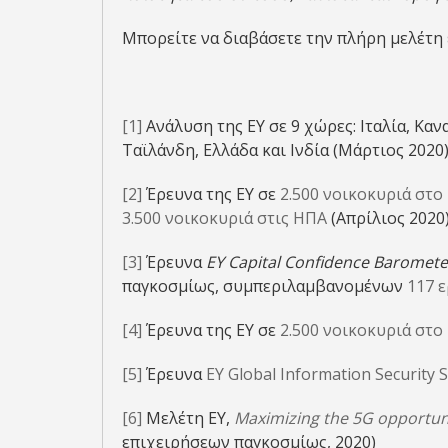
Μπορείτε να διαβάσετε την πλήρη μελέτη
[1]
Ανάλυση της EY σε 9 χώρες: Ιταλία, Καν
Ταϊλάνδη, Ελλάδα και Ινδία (Μάρτιος 2020
[2]
Έρευνα της EY σε
2.500 νοικοκυριά στ
3.500 νοικοκυριά στις ΗΠΑ
(Απρίλιος 2020
[3]
Έρευνα
EY
Capital
Confidence
Baromete
παγκοσμίως, συμπεριλαμβανομένων
117 
[4]
Έρευνα της EY σε
2.500 νοικοκυριά στ
[5]
Έρευνα
EY Global Information Security 
[6]
Μελέτη EY,
Maximizing the 5G opportuni
επιχειρήσεων παγκοσμίως, 2020)