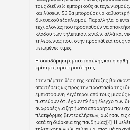
τους διεθνείς εμπορικούς ανταγωνισμούς
και λύσεων 5G θα μπορούσε να καθυστερή
δικτυακού εξοπλισμού. Παράλληλα, ο εντε
τεχνολογίας που προσπαθούν να αποκτήσο
κλάδου των τηλεπικοινωνιών, αλλά και νε
τηλεφωνίας που, στην προσπάθειά τους ν
μειωμένες τιμές.
Η οικοδόμηση εμπιστοσύνης και η ορθή 
κρίσιμες προτεραιότητες
Στην πέμπτη θέση της κατάταξης βρίσκοντ
απαιτήσεις ως προς την προστασία της ιδ
εμπιστοσύνη. Λιγότεροι από τους μισούς 
πιστεύουν ότι έχουν πλήρη έλεγχο των δ
αναφορές για ζητήματα απορρήτου που σχ
πλατφόρμες βιντεοκλήσεων, αύξησαν τις α
κατά τη διάρκεια της πανδημίας
[4]
. Η μελ
τηλεπικοινωνιών τείνει να υποτιμά τη σχ