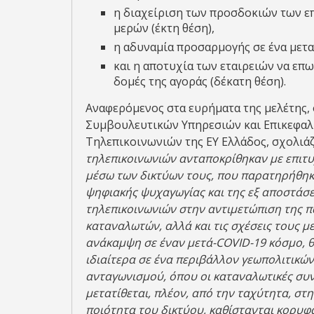
η διαχείριση των προσδοκιών των 
μερών (έκτη θέση),
η αδυναμία προσαρμογής σε ένα μετα
και η αποτυχία των εταιρειών να επ
δομές της αγοράς (δέκατη θέση).
Αναφερόμενος στα ευρήματα της μελέτης,
Συμβουλευτικών Υπηρεσιών και Επικεφαλή
Τηλεπικοινωνιών της ΕΥ Ελλάδος, σχολιάζ
τηλεπικοινωνιών ανταποκρίθηκαν με επιτ
μέσω των δικτύων τους, που παρατηρήθηκε
ψηφιακής ψυχαγωγίας και της εξ αποστάσε
τηλεπικοινωνιών στην αντιμετώπιση της π
καταναλωτών, αλλά και τις σχέσεις τους μ
ανάκαμψη σε έναν μετά-
COVID
-19 κόσμο, 
ιδιαίτερα σε ένα περιβάλλον γεωπολιτικώ
ανταγωνισμού, όπου οι καταναλωτικές συ
μετατίθεται, πλέον, από την ταχύτητα, στη
ποιότητα του δικτύου, καθίστανται κορυφ