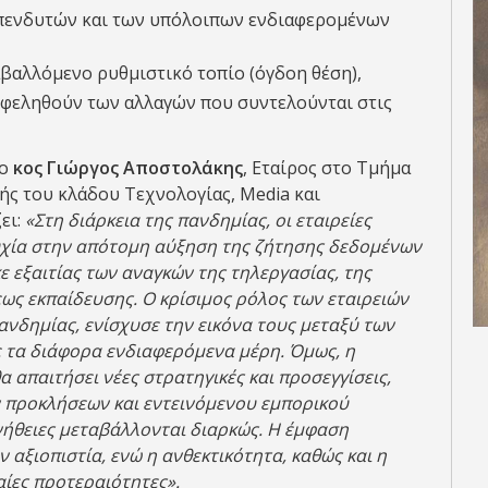
επενδυτών και των υπόλοιπων ενδιαφερομένων
βαλλόμενο ρυθμιστικό τοπίο (όγδοη θέση),
ωφεληθούν των αλλαγών που συντελούνται στις
 ο
κος Γιώργος Αποστολάκης
, Εταίρος στο Τμήμα
ς του κλάδου Τεχνολογίας, Media και
ει:
«Στη διάρκεια της πανδημίας, οι εταιρείες
υχία στην απότομη αύξηση της ζήτησης δεδομένων
 εξαιτίας των αναγκών της τηλεργασίας, της
ως εκπαίδευσης. Ο κρίσιμος ρόλος των εταιρειών
ανδημίας, ενίσχυσε την εικόνα τους μεταξύ των
ε τα διάφορα ενδιαφερόμενα μέρη. Όμως, η
θα απαιτήσει νέες στρατηγικές και προσεγγίσεις,
ν προκλήσεων και εντεινόμενου εμπορικού
νήθειες μεταβάλλονται διαρκώς. Η έμφαση
ν αξιοπιστία, ενώ η ανθεκτικότητα, καθώς και η
αίες προτεραιότητες».