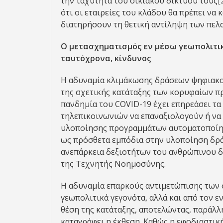
την ταχύτητα του οικιακού δικτύου τους
[
ότι οι εταιρείες του κλάδου θα πρέπει να
διατηρήσουν τη θετική αντίληψη των πελα
Ο μετασχηματισμός εν μέσω γεωπολιτικ
ταυτόχρονα, κίνδυνος
Η αδυναμία κλιμάκωσης δράσεων ψηφιακο
της σχετικής κατάταξης των κορυφαίων πρ
πανδημία του COVID-19 έχει επηρεάσει τα
τηλεπικοινωνιών να επαναξιολογούν ή ν
υλοποίησης προγραμμάτων αυτοματοποίη
ως πρόσθετα εμπόδια στην υλοποίηση δρ
ανεπάρκεια δεξιοτήτων του ανθρώπινου 
της Τεχνητής Νοημοσύνης.
Η αδυναμία επαρκούς αντιμετώπισης των
γεωπολιτικά γεγονότα, αλλά και από τον ε
θέση της κατάταξης, αποτελώντας, παράλ
καταγράφει η έκθεση. Καθώς η εφοδιαστικ