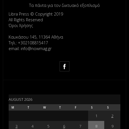
Τα πάντα για τον δικτυακό εξοπλισμό
Libra Press © Copyright 2019
All Rights Reserved
Όροι Χρήσης
Καυκάσου 145, 11364 Αθήνα
Τηλ.: +302108815417
email: info@nowmag.gr
AUGUST 2026
M
T
W
T
F
S
S
1
2
3
4
5
6
7
8
9