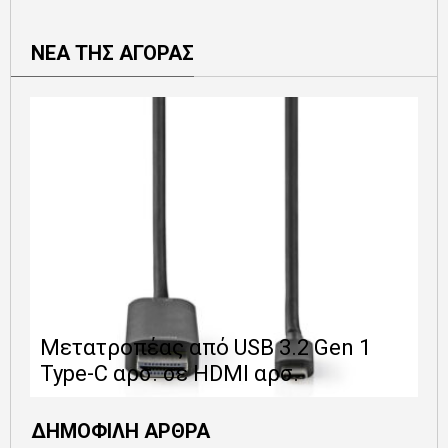
ΝΕΑ ΤΗΣ ΑΓΟΡΑΣ
Ε
Μετατροπέας από USB 3.2 Gen 1
1
Type-C αρσ. σε HDMI αρσ.
ε
ΔΗΜΟΦΙΛΗ ΑΡΘΡΑ