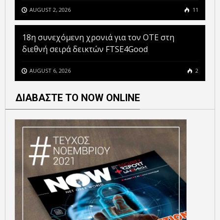
AUGUST 2, 2026
11
18η συνεχόμενη χρονιά για τον ΟΤΕ στη
διεθνή σειρά δεικτών FTSE4Good
AUGUST 6, 2026
2
ΔΙΑΒΑΣΤΕ ΤΟ NOW ONLINE