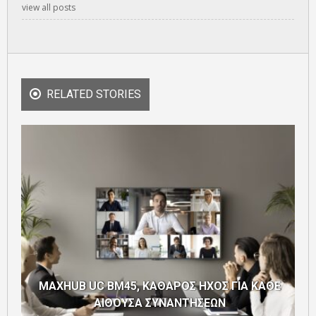
view all posts
RELATED STORIES
H
MAXHUB UC BM45, ΚΑΘΑΡΟΣ ΗΧΟΣ ΓΙΑ ΚΑΘΕ
ΑΙΘΟΥΣΑ ΣΥΝΑΝΤΗΣΕΩΝ