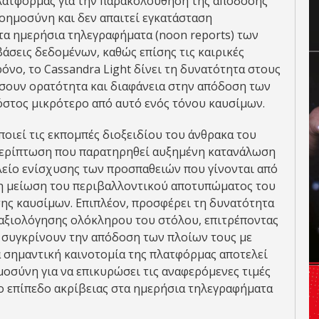
πλατφόρμας για την παρακολούθηση της απόδοσης
νοημοσύνη και δεν απαιτεί εγκατάσταση
τα ημερήσια τηλεγραφήματα (noon reports) των
 βάσεις δεδομένων, καθώς επίσης τις καιρικές
όνο, το Cassandra Light δίνει τη δυνατότητα στους
ήσουν ορατότητα και διαφάνεια στην απόδοση των
όστος μικρότερο από αυτό ενός τόνου καυσίμων.
ποιεί τις εκπομπές διοξειδίου του άνθρακα του
 περίπτωση που παρατηρηθεί αυξημένη κατανάλωση
αλείο ενίσχυσης των προσπαθειών που γίνονται από
τη μείωση του περιβαλλοντικού αποτυπώματος του
σης καυσίμων. Επιπλέον, προσφέρει τη δυνατότητα
αξιολόγησης ολόκληρου του στόλου, επιτρέποντας
α συγκρίνουν την απόδοση των πλοίων τους με
 σημαντική καινοτομία της πλατφόρμας αποτελεί
μοσύνη για να επικυρώσει τις αναφερόμενες τιμές
ο επίπεδο ακρίβειας στα ημερήσια τηλεγραφήματα