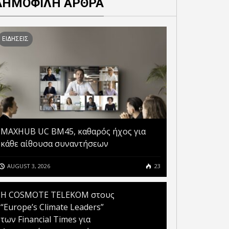
ΔΗΜΟΦΙΛΗ ΑΡΘΡΑ
ΕΙΔΗΣΕΙΣ
MAXHUB UC BM45, καθαρός ήχος για
κάθε αίθουσα συναντήσεων
AUGUST 3, 2026
23
Η COSMOTE TELEKOM στους
.ΚΑΤΣΗΣ: «ΤΕΧΝΗΤΗ
“Europe’s Climate Leaders”
ΗΜΟΣΥΝΗ: ΓΙΑ ΠΡΩΤΗ
των Financial Times για
ΦΟΡΑ ΚΥΒΕΡΝΗΣΗ