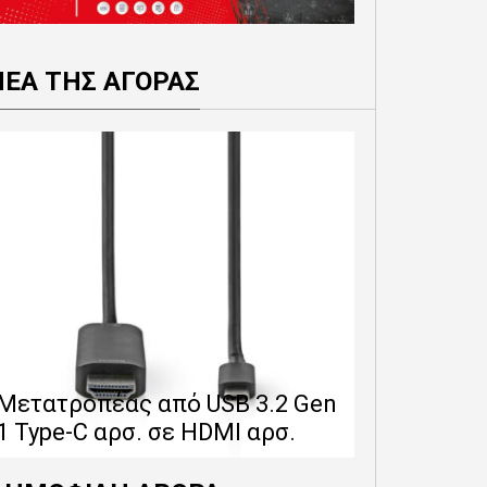
ΝΕΑ ΤΗΣ ΑΓΟΡΑΣ
Επέκταση 
δίνει 12 
Μετατροπέας από USB 3.2 Gen
εγγύησης 
1 Type-C αρσ. σε HDMI αρσ.
προϊόντα