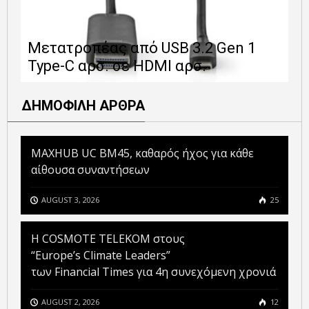
Ε
Μετατροπέας από USB 3.2 Gen 1
1
Type-C αρσ. σε HDMI αρσ.
ε
ΔΗΜΟΦΙΛΗ ΑΡΘΡΑ
MAXHUB UC BM45, καθαρός ήχος για κάθε
αίθουσα συναντήσεων
AUGUST 3, 2026
25
Η COSMOTE TELEKOM στους
“Europe’s Climate Leaders”
των Financial Times για 4η συνεχόμενη χρονιά
AUGUST 2, 2026
12