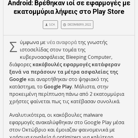
Android: Βρέθηκαν ιοί σε εφαρμογές με
εκατομμύρια λήψεις στο Play Store
S.CH.
DECEMBER 9, 2022
Σ
ύμφωνα με
νέα αναφορά
της γνωστής
ιστοσελίδας στον τομέα της
κυβερνοασφάλειας Bleeping Computer,
διάφορες
κακόβουλές εφαρμογές κατάφεραν
ξανά να περάσουν τα μέτρα ασφαλείας της
Google
και αναρτήθηκαν στο ψηφιακό της
κατάστημα, το
Google Play
. Μάλιστα, στην
προκειμένη περίπτωση πάνω από 2 εκατομμύρια
χρήστες φαίνεται πως τις κατέβασαν συνολικά.
Αναλυτικότερα, οι κακόβουλες malware
εφαρμογές ανακαλύφθηκαν στο Google Play μέσα
στον Οκτώβριο και έμοιαζαν φαινομενικά με
χρήσιμα εργαλεία ή optimizers για καλύτερη