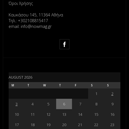
Όροι Χρήσης
Καυκάσου 145, 11364 Αθήνα
Τηλ.: +302108815417
email: info@nowmag.gr
AUGUST 2026
M
T
W
T
F
S
S
1
2
3
4
5
6
7
8
9
10
11
12
13
14
15
16
17
18
19
20
21
22
23