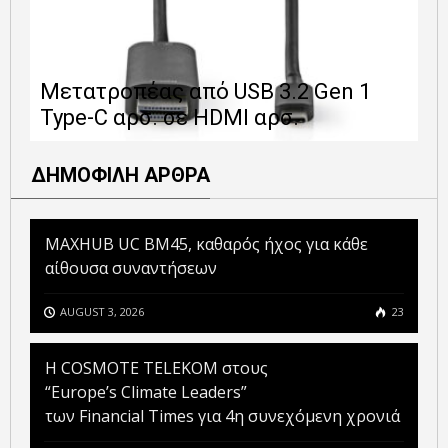
Ε
Μετατροπέας από USB 3.2 Gen 1
1
Type-C αρσ. σε HDMI αρσ.
ε
ΔΗΜΟΦΙΛΗ ΑΡΘΡΑ
MAXHUB UC BM45, καθαρός ήχος για κάθε
αίθουσα συναντήσεων
AUGUST 3, 2026
23
Η COSMOTE TELEKOM στους
“Europe’s Climate Leaders”
των Financial Times για 4η συνεχόμενη χρονιά