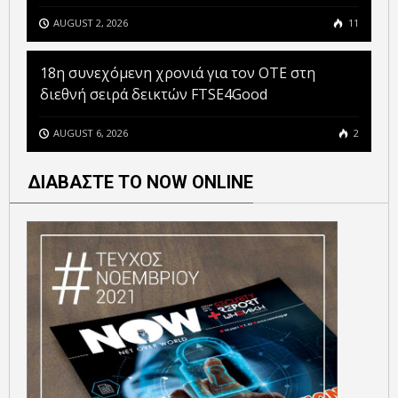
AUGUST 2, 2026
11
18η συνεχόμενη χρονιά για τον ΟΤΕ στη
διεθνή σειρά δεικτών FTSE4Good
AUGUST 6, 2026
2
ΔΙΑΒΑΣΤΕ ΤΟ NOW ONLINE