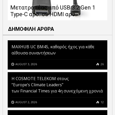
Ε
Μετατροπέας από USB 3.2 Gen 1
1
Type-C αρσ. σε HDMI αρσ.
ε
ΔΗΜΟΦΙΛΗ ΑΡΘΡΑ
MAXHUB UC BM45, καθαρός ήχος για κάθε
αίθουσα συναντήσεων
AUGUST 3, 2026
26
Η COSMOTE TELEKOM στους
“Europe’s Climate Leaders”
των Financial Times για 4η συνεχόμενη χρονιά
AUGUST 2, 2026
12