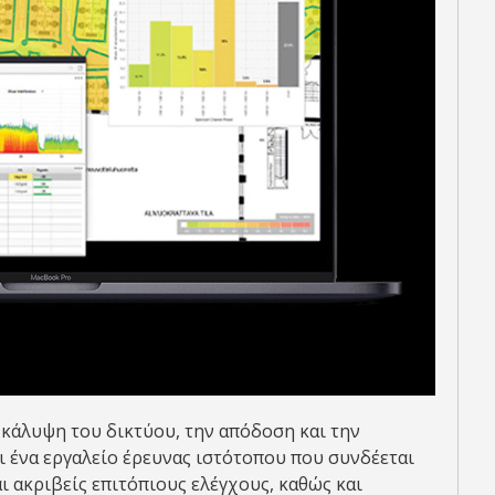
 κάλυψη του δικτύου, την απόδοση και την
αι ένα εργαλείο έρευνας ιστότοπου που συνδέεται
αι ακριβείς επιτόπιους ελέγχους, καθώς και