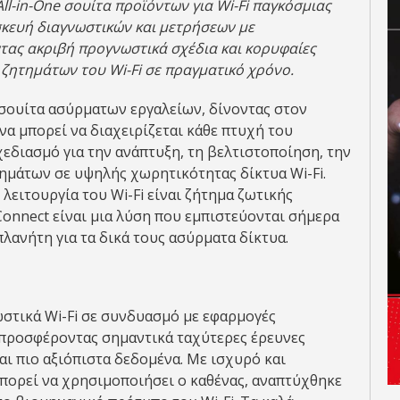
ll-
in-
One σουίτα προϊόντων για
Wi-
Fi παγκόσμιας
σκευή διαγνωστικών και μετρήσεων με
ντας ακριβή προγνωστικά σχέδια και κορυφαίες
ν ζητημάτων του
Wi-
Fi σε πραγματικό χρόνο.
 σουίτα ασύρματων εργαλείων, δίνοντας στον
να μπορεί να διαχειρίζεται κάθε πτυχή του
χεδιασμό για την ανάπτυξη, τη βελτιστοποίηση, την
ημάτων σε υψηλής χωρητικότητας δίκτυα Wi-Fi.
 λειτουργία του Wi-Fi είναι ζήτημα ζωτικής
 Connect είναι μια λύση που εμπιστεύονται σήμερα
λανήτη για τα δικά τους ασύρματα δίκτυα.
στικά Wi-Fi σε συνδυασμό με εφαρμογές
 προσφέροντας σημαντικά ταχύτερες έρευνες
ι πιο αξιόπιστα δεδομένα. Με ισχυρό και
πορεί να χρησιμοποιήσει ο καθένας, αναπτύχθηκε