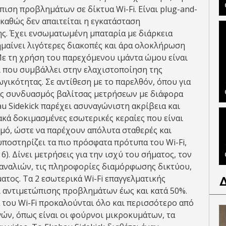
ιση προβλημάτων σε δίκτυα Wi-Fi. Είναι plug-and-
 καθώς δεν απαιτείται η εγκατάσταση
 Έχει ενσωματωμένη μπαταρία με διάρκεια
ημαίνει λιγότερες διακοπές και άρα ολοκλήρωση
Με τη χρήση του παρεχόμενου ιμάντα ώμου είναι
ι που συμβάλλει στην ελαχιστοποίηση της
γικότητας. Σε αντίθεση με το παρελθόν, όπου για
νας συνδυασμός βαλίτσας μετρήσεων με διάφορα
au Sidekick παρέχει ασυναγώνιστη ακρίβεια και
κά δοκιμασμένες εσωτερικές κεραίες που είναι
μό, ώστε να παρέχουν απόλυτα σταθερές και
υποστηρίζει τα πιο πρόσφατα πρότυπα του Wi-Fi,
). Δίνει μετρήσεις για την ισχύ του σήματος, τον
καναλιών, τις πληροφορίες διαμόρφωσης δικτύου,
τος. Τα 2 εσωτερικά Wi-Fi επαγγελματικής
ι αντιμετώπισης προβλημάτων έως και κατά 50%.
 του Wi-Fi προκαλούνται όλο και περισσότερο από
ν, όπως είναι οι φούρνοι μικροκυμάτων, τα