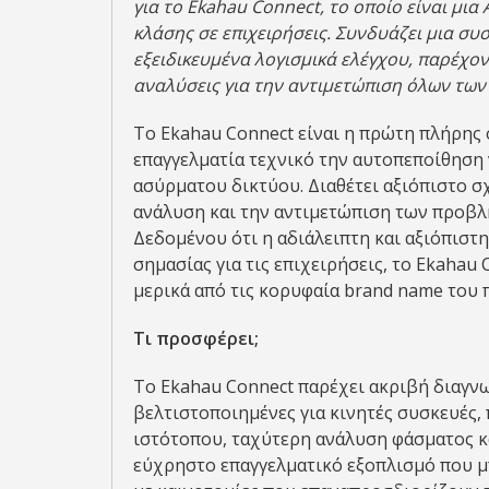
για το
Ekahau
Connect, το οποίο είναι μια
A
κλάσης σε επιχειρήσεις. Συνδυάζει μια συ
εξειδικευμένα λογισμικά ελέγχου, παρέχο
αναλύσεις για την αντιμετώπιση όλων τω
Το Ekahau Connect είναι η πρώτη πλήρης
επαγγελματία τεχνικό την αυτοπεποίθηση 
ασύρματου δικτύου. Διαθέτει αξιόπιστο σ
ανάλυση και την αντιμετώπιση των προβλ
Δεδομένου ότι η αδιάλειπτη και αξιόπιστη
σημασίας για τις επιχειρήσεις, το Ekahau
μερικά από τις κορυφαία brand name του π
Τι προσφέρει
;
Το Ekahau Connect παρέχει ακριβή διαγνω
βελτιστοποιημένες για κινητές συσκευές,
ιστότοπου, ταχύτερη ανάλυση φάσματος κα
εύχρηστο επαγγελματικό εξοπλισμό που μ