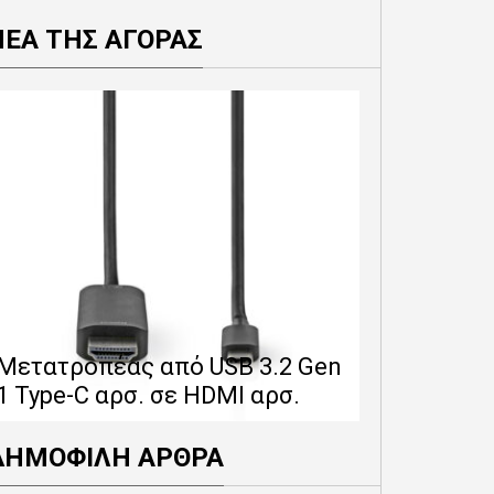
ΝΕΑ ΤΗΣ ΑΓΟΡΑΣ
Επέκταση 
δίνει 12 
Μετατροπέας από USB 3.2 Gen
εγγύησης 
1 Type-C αρσ. σε HDMI αρσ.
προϊόντα
ΔΗΜΟΦΙΛΗ ΑΡΘΡΑ