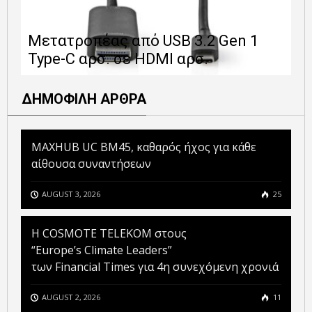
Ε
Μετατροπέας από USB 3.2 Gen 1
1
Type-C αρσ. σε HDMI αρσ.
ε
ΔΗΜΟΦΙΛΗ ΑΡΘΡΑ
MAXHUB UC BM45, καθαρός ήχος για κάθε
αίθουσα συναντήσεων
AUGUST 3, 2026
25
Η COSMOTE TELEKOM στους
“Europe’s Climate Leaders”
των Financial Times για 4η συνεχόμενη χρονιά
AUGUST 2, 2026
11