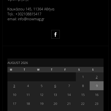
Καυκάσου 145, 11364 Αθήνα
Τηλ.: +302108815417
email: info@nowmag.gr
AUGUST 2026
M
T
W
T
F
S
S
1
2
3
4
5
6
7
8
9
10
11
12
13
14
15
16
17
18
19
20
21
22
23