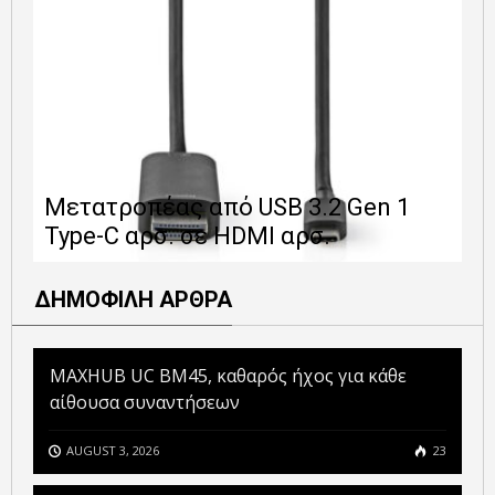
Ε
Μετατροπέας από USB 3.2 Gen 1
1
Type-C αρσ. σε HDMI αρσ.
ε
ΔΗΜΟΦΙΛΗ ΑΡΘΡΑ
MAXHUB UC BM45, καθαρός ήχος για κάθε
αίθουσα συναντήσεων
AUGUST 3, 2026
23