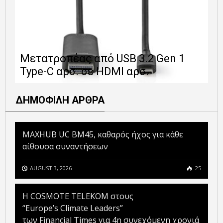
Ε
Μετατροπέας από USB 3.2 Gen 1
1
Type-C αρσ. σε HDMI αρσ.
ε
ΔΗΜΟΦΙΛΗ ΑΡΘΡΑ
MAXHUB UC BM45, καθαρός ήχος για κάθε
αίθουσα συναντήσεων
AUGUST 3, 2026
25
Η COSMOTE TELEKOM στους
“Europe’s Climate Leaders”
των Financial Times για 4η συνεχόμενη χρονιά