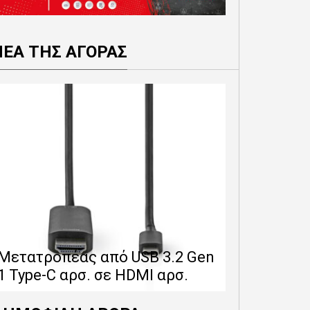
ΝΕΑ ΤΗΣ ΑΓΟΡΑΣ
Επέκταση 
δίνει 12 
Μετατροπέας από USB 3.2 Gen
εγγύησης 
1 Type-C αρσ. σε HDMI αρσ.
προϊόντα