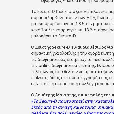
εφαρμογές Android που η πλατφόρμα ε
Το
Secure-D Index
που ξεκινά πιλοτικά, π
συμπεριλαμβανομένων των ΗΠΑ, Ρωσίας, Ι
μια διευρυμένη αγορά 1,3 δισ. χρηστών mob
κακόβουλες εφαρμογές με 13 δισ. download
μπλοκάρει το Secure-D.
Ο
Δείκτης Secure-D είναι διαθέσιμος για
σημαντική για ολόκληρη την αγορά κινητ
τις διαφημιστικές εταιρείες, τα media, α
της online διαφημιστικής απάτης. Εξίσου 
τηλεφωνίας που θέλουν να προστατέψουν 
malware, όπως η ακούσια εγγραφή τους σ
data τους, ή ακόμη και η συλλογή προσωπ
Ο
Δημήτρης Μανιάτης, επικεφαλής της 
«Το Secure-D πρωτοστατεί στην καταπολέ
Εκτός από τη συνεχή καινοτομία, σημαντι
αλλά και ένα πολύ μεγάλο μέρος της αγορ