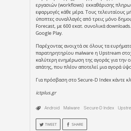
εργασιών (workflows) εκκαθάρισης πληρω
εφαρμογές κάθε μέρα. Τους τελευταίους μή
ύποπτες συναλλαγές από τρεις μόνο δημοφ
Forecast, με 600 εκατ. συνολικά downloads
Google Play.
Παρέχοντας ανοιχτά σε όλους τα ευρήματ
παρατηρητηρίου malware η Upstream στοχ
καλύτερη ενημέρωση της αγοράς για την ο
απάτης, που πλέον αποτελεί μια αγορά ύψο
Για πρόσβαση στο Secure-D Index κάντε κ
ictplus.gr
Android
Malware
Secure-D Index
Upstr
TWEET
SHARE