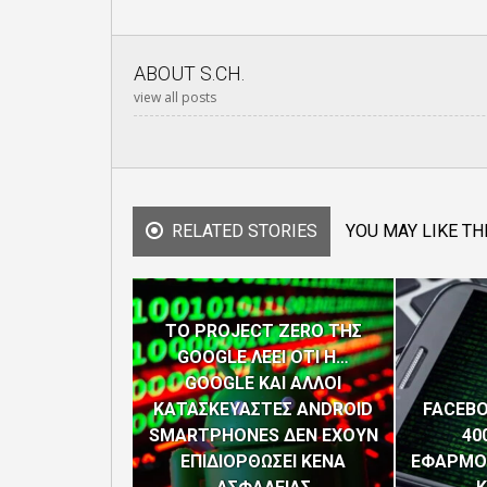
ABOUT
S.CH.
view all posts
RELATED STORIES
YOU MAY LIKE TH
ΤΟ PROJECT ZERO ΤΗΣ
GOOGLE ΛΕΕΙ ΟΤΙ Η…
GOOGLE ΚΑΙ ΑΛΛΟΙ
ΚΑΤΑΣΚΕΥΑΣΤΕΣ ANDROID
FACEBO
SMARTPHONES ΔΕΝ ΕΧΟΥΝ
40
ΕΠΙΔΙΟΡΘΩΣΕΙ ΚΕΝΑ
ΕΦΑΡΜΟ