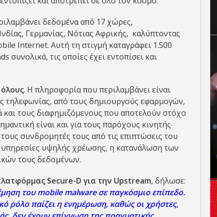
ντοπίζει και αποτρέπει σε όλο τον κόσμο.
εριλαμβάνει δεδομένα από 17 χώρες,
νδίας, Γερμανίας, Νότιας Αφρικής, καλύπτοντας
ile Internet. Αυτή τη στιγμή καταγράφει 1.500
s συνολικά, τις οποίες έχει εντοπίσει και
 όλους
. Η πληροφορία που περιλαμβάνει είναι
ής τηλεφωνίας, από τους δημιουργούς εφαρμογών,
λλά και τους διαφημιζόμενους που αποτελούν στόχο
σημαντική είναι και για τους παρόχους κινητής
τους συνδρομητές τους από τις επιπτώσεις του
ε υπηρεσίες υψηλής χρέωσης, η κατανάλωση των
ικών τους δεδομένων.
πλατφόρμας Secure-D για την Upstream
, δήλωσε:
μηση του mobile malware σε παγκόσμιο επίπεδο.
κό ρόλο παίζει η ενημέρωση, καθώς οι χρήστες,
άς, δεν έχoυν επίγνωση της πραγματικής