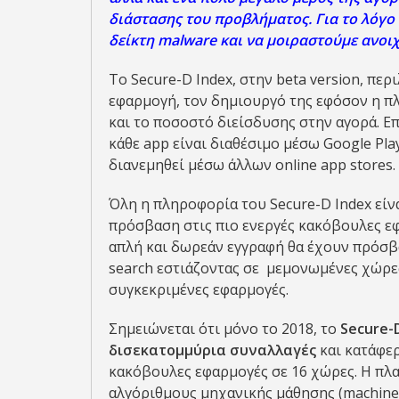
διάστασης του προβλήματος. Για το λόγο
δείκτη malware και να μοιραστούμε ανοι
Το Secure-D Index, στην beta version, πε
εφαρμογή, τον δημιουργό της εφόσον η πλ
και το ποσοστό διείσδυσης στην αγορά. Επ
κάθε app είναι διαθέσιμo μέσω Google Play
διανεμηθεί μέσω άλλων online app stores.
Όλη η πληροφορία του Secure-D Index είν
πρόσβαση στις πιο ενεργές κακόβουλες ε
απλή και δωρεάν εγγραφή θα έχουν πρόσβ
search εστιάζοντας σε μεμονωμένες χώρες
συγκεκριμένες εφαρμογές.
Σημειώνεται ότι μόνο το 2018, το
Secure-
δισεκατομμύρια συναλλαγές
και κατάφερ
κακόβουλες εφαρμογές σε 16 χώρες. Η πλ
αλγόριθμους μηχανικής μάθησης (machine l