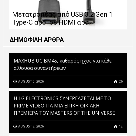
Ε
Μετατροπέας από USB 3.2 Gen 1
1
Type-C αρσ. σε HDMI αρσ.
ε
ΔΗΜΟΦΙΛΗ ΑΡΘΡΑ
MAXHUB UC BM45, καθαρός ήχος για κάθε
αίθουσα συναντήσεων
AUGUST 3, 2026
26
H LG ELECTRONICS ΣΥΝΕΡΓΑΖΕΤΑΙ ΜΕ ΤΟ
PRIME VIDEO ΓΙΑ ΜΙΑ ΕΠΙΚΗ ΟΙΚΙΑΚΗ
ΠΡΕΜΙΕΡΑ ΤΟΥ MASTERS OF THE UNIVERSE
AUGUST 2, 2026
12