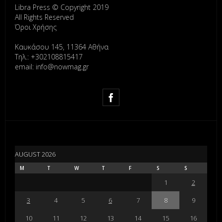
Libra Press © Copyright 2019
All Rights Reserved
Όροι Χρήσης
Καυκάσου 145, 11364 Αθήνα
Τηλ.: +302108815417
email: info@nowmag.gr
AUGUST 2026
M
T
W
T
F
S
S
1
2
3
4
5
6
7
8
9
10
11
12
13
14
15
16