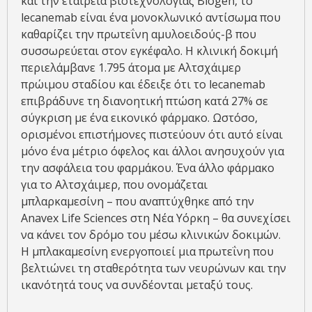
και την εταιρεία βιοτεχνολογίας Biogen, το
lecanemab είναι ένα μονοκλωνικό αντίσωμα που
καθαρίζει την πρωτεΐνη αμυλοειδούς-β που
συσσωρεύεται στον εγκέφαλο. Η κλινική δοκιμή
περιελάμβανε 1.795 άτομα με Αλτσχάιμερ
πρώιμου σταδίου και έδειξε ότι το lecanemab
επιβράδυνε τη διανοητική πτώση κατά 27% σε
σύγκριση με ένα εικονικό φάρμακο. Ωστόσο,
ορισμένοι επιστήμονες πιστεύουν ότι αυτό είναι
μόνο ένα μέτριο όφελος και άλλοι ανησυχούν για
την ασφάλεια του φαρμάκου. Ένα άλλο φάρμακο
για το Αλτσχάιμερ, που ονομάζεται
μπλαρκαμεσίνη – που αναπτύχθηκε από την
Anavex Life Sciences στη Νέα Υόρκη – θα συνεχίσει
να κάνει τον δρόμο του μέσω κλινικών δοκιμών.
Η μπλακαμεσίνη ενεργοποιεί μια πρωτεΐνη που
βελτιώνει τη σταθερότητα των νευρώνων και την
ικανότητά τους να συνδέονται μεταξύ τους.