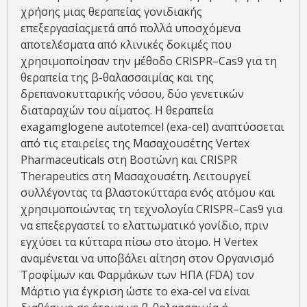
χρήσης μιας θεραπείας γονιδιακής
επεξεργασίαςμετά από πολλά υποσχόμενα
αποτελέσματα από κλινικές δοκιμές που
χρησιμοποίησαν την μέθοδο CRISPR–Cas9 για τη
θεραπεία της β-θαλασσαιμίας και της
δρεπανοκυτταρικής νόσου, δύο γενετικών
διαταραχών του αίματος. Η θεραπεία
exagamglogene autotemcel (exa-cel) αναπτύσσεται
από τις εταιρείες της Μασαχουσέτης Vertex
Pharmaceuticals στη Βοστώνη και CRISPR
Therapeutics στη Μασαχουσέτη. Λειτουργεί
συλλέγοντας τα βλαστοκύτταρα ενός ατόμου και
χρησιμοποιώντας τη τεχνολογία CRISPR–Cas9 για
να επεξεργαστεί το ελαττωματικό γονίδιο, πριν
εγχύσει τα κύτταρα πίσω στο άτομο. Η Vertex
αναμένεται να υποβάλει αίτηση στον Οργανισμό
Τροφίμων και Φαρμάκων των ΗΠΑ (FDA) τον
Μάρτιο για έγκριση ώστε το exa-cel να είναι