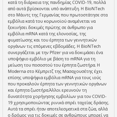
κατά τη διάρκεια της πανδημίας COVID-19, πολλά
από αυτά βρίσκονται υπό ανάπτυξη. Η BioNTech
στο Μάιντς της Γερμανίας που πρωτοστάτησε στα
εμβόλια κατά του κορωνοϊού αναμένεται να
ξεκινήσει δοκιμές πρώτης σε άνθρωπο για
εμβόλια mRNA κατά της ελονοσίας, της
φυματίωσης και του έρπητα των γεννητικών
οργάνων τις επόμενες εβδομάδες. Η BioNTech
συνεργάζεται με την Pfizer για να δοκιμάσει ένα
υποψήφιο εμβόλιο με βάση το mRNA για τη
μείωση του ποσοστού του έρπητα ζωστήρα. Η
Moderna στο Κέμπριτζ της Μασαχουσέτης έχει
επίσης υποψήφια εμβόλια mRNA για τους ιούς
που προκαλούν έρπητα των γεννητικών οργάνων
και έρπητα ζωστήρα.Άλλοι ερευνούν τη
δυνατότητα χορήγησης εμβολίων για τον COVID-
19 χρησιμοποιώντας ρινικά σπρέι ταχείας δράσης.
Αυτά τα σπρέι ήταν αποτελεσματικά στα ζώα, αλλά
ο δρόμος για τις δοκιμές σε ανθρώπους μπορεί να