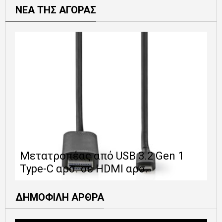
ΝΕΑ ΤΗΣ ΑΓΟΡΑΣ
Ε
Μετατροπέας από USB 3.2 Gen 1
1
Type-C αρσ. σε HDMI αρσ.
ε
ΔΗΜΟΦΙΛΗ ΑΡΘΡΑ