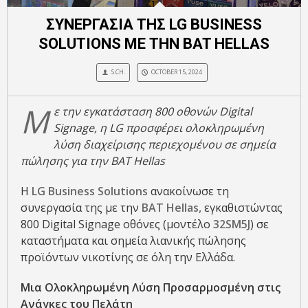
ΣΥΝΕΡΓΑΣΙΑ ΤΗΣ LG BUSINESS
SOLUTIONS ΜΕ ΤΗΝ BAT HELLAS
S.CH.
OCTOBER 15, 2024
Μ
ε την εγκατάσταση 800 οθονών Digital
Signage, η LG προσφέρει ολοκληρωμένη
λύση διαχείρισης περιεχομένου σε σημεία
πώλησης για την BAT Hellas
Η
LG Business Solutions
ανακοίνωσε τη
συνεργασία της με την
BAT Hellas,
εγκαθιστώντας
800 Digital Signage οθόνες (μοντέλο
32SM5J
) σε
καταστήματα και σημεία λιανικής πώλησης
προϊόντων νικοτίνης σε όλη την Ελλάδα.
Μια Ολοκληρωμένη Λύση Προσαρμοσμένη στις
Ανάγκες του Πελάτη