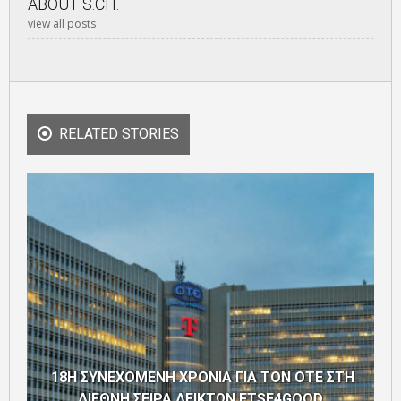
ABOUT
S.CH.
view all posts
RELATED STORIES
18Η ΣΥΝΕΧΟΜΕΝΗ ΧΡΟΝΙΑ ΓΙΑ ΤΟΝ ΟΤΕ ΣΤΗ
ΔΙΕΘΝΗ ΣΕΙΡΑ ΔΕΙΚΤΩΝ FTSE4GOOD