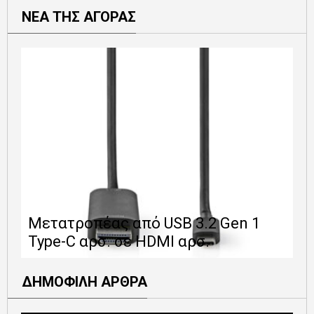
ΝΕΑ ΤΗΣ ΑΓΟΡΑΣ
Ε
Μετατροπέας από USB 3.2 Gen 1
1
Type-C αρσ. σε HDMI αρσ.
ε
ΔΗΜΟΦΙΛΗ ΑΡΘΡΑ