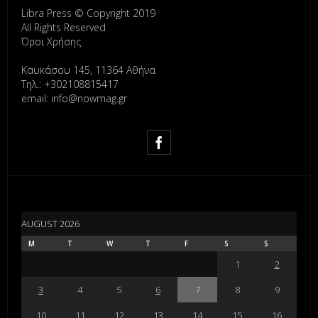
Libra Press © Copyright 2019
All Rights Reserved
Όροι Χρήσης
Καυκάσου 145, 11364 Αθήνα
Τηλ.: +302108815417
email: info@nowmag.gr
AUGUST 2026
M
T
W
T
F
S
S
1
2
3
4
5
6
7
8
9
10
11
12
13
14
15
16