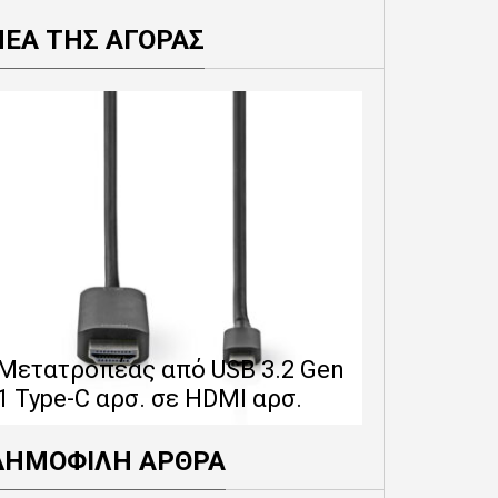
ΝΕΑ ΤΗΣ ΑΓΟΡΑΣ
Επέκταση 
δίνει 12 
Μετατροπέας από USB 3.2 Gen
εγγύησης 
1 Type-C αρσ. σε HDMI αρσ.
προϊόντα
ΔΗΜΟΦΙΛΗ ΑΡΘΡΑ