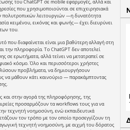
ωσης του ChatGPT σε mobile εφαρμογές, αλλά και
ηρεσίες που χρησιμοποιούνται σε επιχειρησιακά
ων πολυτροπικών λειτουργιών —η δυνατότητα
ασία κειμένου, εικόνας και φωνής— έχει διευρύνει
των του.
υτό που διαφαίνεται είναι μια βαθύτερη αλλαγή στη
αι την πληροφορία. Το ChatGPT δεν αποτελεί
ης σε ερωτήματα, αλλά τείνει να μετατραπεί σε
φιακό κόσμο. Όλο και περισσότεροι χρήστες
να λύσουν προβλήματα, να δημιουργήσουν
ώς να μάθουν κάτι καινούριο — παρακάμπτοντας
σης.
ς και στην αγορά της πληροφόρησης, της
αιρείες προσαρμόζουν τα workflows τους για να
ην τεχνητή νοημοσύνη, ενώ εκπαιδευτικά
ετάζουν τον τρόπο με τον οποίο προσεγγίζουν τη
αγωγική τεχνητή νοημοσύνη, με αιχμή του δόρατος