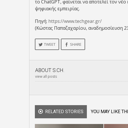
το ChatGPT, φαίνεται να αποτελεί τον νέ
ψηφιακής εμπειρίας.
Πηγή:
https://www.techgear.gr/
(Κώστας Παπαζαχαρίου, αναδημοσίευση 2
TWEET
SHARE
ABOUT
S.CH.
view all posts
RELATED STORIES
YOU MAY LIKE TH