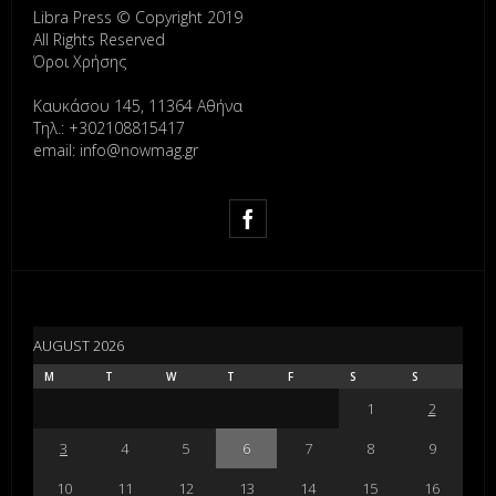
Libra Press © Copyright 2019
All Rights Reserved
Όροι Χρήσης
Καυκάσου 145, 11364 Αθήνα
Τηλ.: +302108815417
email: info@nowmag.gr
AUGUST 2026
M
T
W
T
F
S
S
1
2
3
4
5
6
7
8
9
10
11
12
13
14
15
16