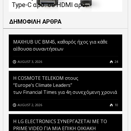
Type-C αρσ. σε HDMI αρσ.
ε
ΔΗΜΟΦΙΛΗ ΑΡΘΡΑ
MAXHUB UC BM45, καθαρός ήχος για κάθε
αίθουσα συναντήσεων
AUGUST 3, 2026
24
Η COSMOTE TELEKOM στους
“Europe’s Climate Leaders”
των Financial Times για 4η συνεχόμενη χρονιά
AUGUST 2, 2026
10
H LG ELECTRONICS ΣΥΝΕΡΓΑΖΕΤΑΙ ΜΕ ΤΟ
PRIME VIDEO ΓΙΑ ΜΙΑ ΕΠΙΚΗ ΟΙΚΙΑΚΗ