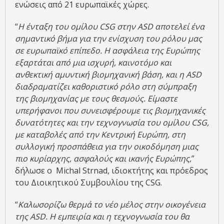
ενώσεις από 21 ευρωπαϊκές χώρες.
“
Η ένταξη τ
ου ομίλου
CSG στην ASD αποτελεί ένα
σημαντικό βήμα για την ενίσχυση του ρόλου μας
σε ευρωπαϊκό επίπεδο. Η ασφάλεια της Ευρώπης
εξαρτάται από μια ισχυρή, καινοτόμο και
ανθεκτική
αμυντική
βιομηχανική βάση, και η ASD
διαδραματίζει καθοριστικό ρόλο στη σύμπραξη
της βιομηχανίας με τους θεσμούς. Είμαστε
υπερήφανοι που συνεισφέρουμε τις βιομηχανικές
δυνατότητες και την τεχνογνωσία τ
ου ομίλου
CSG,
με καταβολές από την
Κεντρική Ευρώπη, στη
συλλογική προσπάθεια για την οικοδόμηση μιας
πιο κυρίαρχης, ασφαλούς και ικανής Ευρώπης
,
”
δήλωσε ο Michal Strnad, ιδιοκτήτης και πρόεδρος
του Διοικητικού Συμβουλίου της CSG.
“
Καλωσορίζω θερμά το νέο μέλος στην οικογένεια
της ASD. Η εμπειρία και η
τεχνογνωσία του
θα