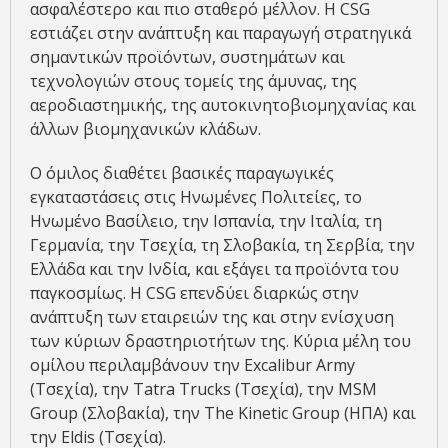
ασφαλέστερο και πιο σταθερό μέλλον. Η CSG
εστιάζει στην ανάπτυξη και παραγωγή στρατηγικά
σημαντικών προϊόντων, συστημάτων και
τεχνολογιών στους τομείς της άμυνας, της
αεροδιαστημικής, της αυτοκινητοβιομηχανίας και
άλλων βιομηχανικών κλάδων.
Ο όμιλος διαθέτει βασικές παραγωγικές
εγκαταστάσεις στις Ηνωμένες Πολιτείες, το
Ηνωμένο Βασίλειο, την Ισπανία, την Ιταλία, τη
Γερμανία, την Τσεχία, τη Σλοβακία, τη Σερβία, την
Ελλάδα και την Ινδία, και εξάγει τα προϊόντα του
παγκοσμίως. Η CSG επενδύει διαρκώς στην
ανάπτυξη των εταιρειών της και στην ενίσχυση
των κύριων δραστηριοτήτων της. Κύρια μέλη του
ομίλου περιλαμβάνουν την Excalibur Army
(Τσεχία), την Tatra Trucks (Τσεχία), την MSM
Group (Σλοβακία), την The Kinetic Group (ΗΠΑ) και
την Eldis (Τσεχία).