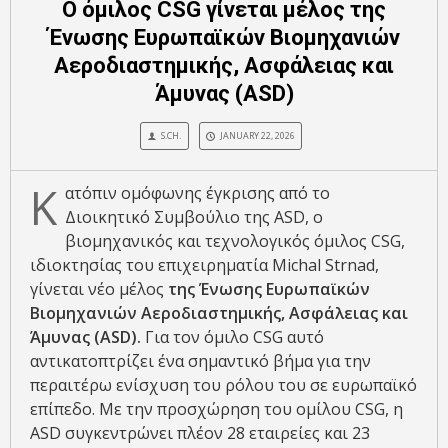
Ο όμιλος CSG γίνεται μέλος της
Ένωσης Ευρωπαϊκών Βιομηχανιών
Αεροδιαστημικής, Ασφάλειας και
Άμυνας (ASD)
S.CH.
JANUARY 22, 2026
Κ
ατόπιν ομόφωνης έγκρισης από το
Διοικητικό Συμβούλιο της ASD, ο
βιομηχανικός και τεχνολογικός όμιλος CSG,
ιδιοκτησίας του επιχειρηματία Michal Strnad,
γίνεται νέο μέλος
της Ένωσης Ευρωπαϊκών
Βιομηχανιών Αεροδιαστημικής, Ασφάλειας και
Άμυνας (ASD).
Για τον όμιλο CSG αυτό
αντικατοπτρίζει ένα σημαντικό βήμα για την
περαιτέρω ενίσχυση του ρόλου του σε ευρωπαϊκό
επίπεδο. Με την προσχώρηση του ομίλου CSG, η
ASD συγκεντρώνει πλέον 28 εταιρείες και 23