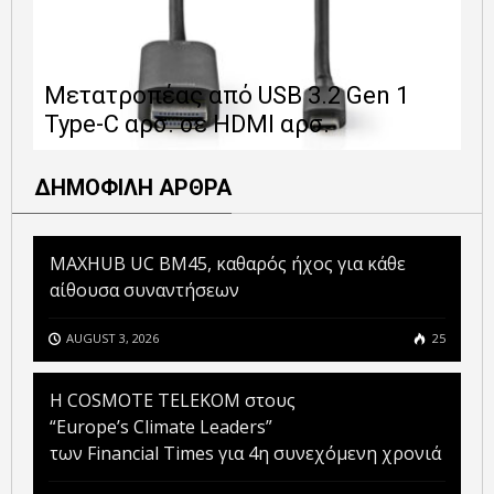
Ε
Μετατροπέας από USB 3.2 Gen 1
1
Type-C αρσ. σε HDMI αρσ.
ε
ΔΗΜΟΦΙΛΗ ΑΡΘΡΑ
MAXHUB UC BM45, καθαρός ήχος για κάθε
αίθουσα συναντήσεων
AUGUST 3, 2026
25
Η COSMOTE TELEKOM στους
“Europe’s Climate Leaders”
των Financial Times για 4η συνεχόμενη χρονιά