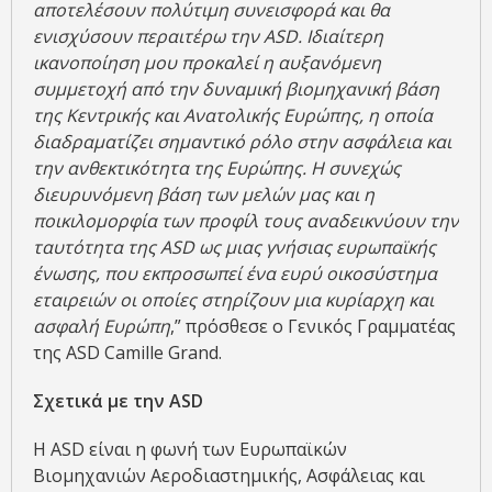
αποτελέσουν πολύτιμη συνεισφορά και θα
ενισχύσουν περαιτέρω την ASD. Ιδιαίτερη
ικανοποίηση μου προκαλεί η αυξανόμενη
συμμετοχή
από την
δυναμική βιομηχανική
β
άση
της Κεντρικής και Ανατολικής Ευρώπης, η οποία
διαδραματίζει σημαντικό ρόλο στην ασφάλεια και
την ανθεκτικότητα της Ευρώπης. Η συνεχώς
διευρυνόμενη βάση των μελών μας και η
ποικιλομορφία των προφίλ τους αναδεικνύουν την
ταυτότητα της ASD ως μιας γνήσια
ς
ευρωπαϊκή
ς
ένωση
ς
, που εκπροσωπεί ένα ευρύ οικοσύστημα
εταιρειών οι οποίες στηρίζουν μια κυρίαρχη και
ασφαλή Ευρώπη
,” πρόσθεσε ο Γενικός Γραμματέας
της ASD Camille Grand.
Σχετικά με την
ASD
Η ASD είναι η φωνή των Ευρωπαϊκών
Βιομηχανιών Αεροδιαστημικής, Ασφάλειας και