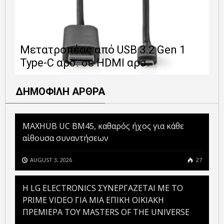
Ε
Μετατροπέας από USB 3.2 Gen 1
1
Type-C αρσ. σε HDMI αρσ.
ε
ΔΗΜΟΦΙΛΗ ΑΡΘΡΑ
MAXHUB UC BM45, καθαρός ήχος για κάθε
αίθουσα συναντήσεων
AUGUST 3, 2026
27
H LG ELECTRONICS ΣΥΝΕΡΓΑΖΕΤΑΙ ΜΕ ΤΟ
PRIME VIDEO ΓΙΑ ΜΙΑ ΕΠΙΚΗ ΟΙΚΙΑΚΗ
ΠΡΕΜΙΕΡΑ ΤΟΥ MASTERS OF THE UNIVERSE