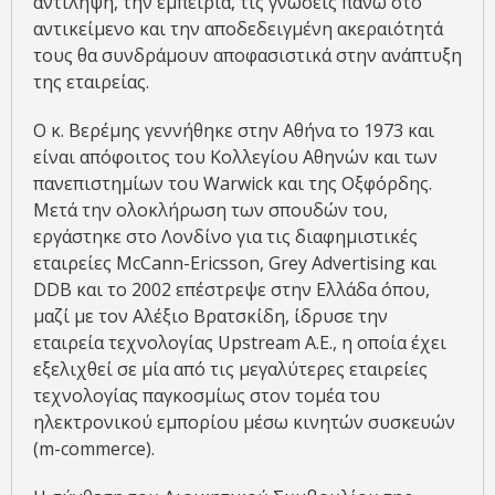
αντίληψη, την εμπειρία, τις γνώσεις πάνω στο
αντικείμενο και την αποδεδειγμένη ακεραιότητά
τους θα συνδράμουν αποφασιστικά στην ανάπτυξη
της εταιρείας.
Ο κ. Βερέμης γεννήθηκε στην Αθήνα το 1973 και
είναι απόφοιτος του Κολλεγίου Αθηνών και των
πανεπιστημίων του Warwick και της Οξφόρδης.
Μετά την ολοκλήρωση των σπουδών του,
εργάστηκε στο Λονδίνο για τις διαφημιστικές
εταιρείες McCann-Ericsson, Grey Advertising και
DDB και το 2002 επέστρεψε στην Ελλάδα όπου,
μαζί με τον Αλέξιο Βρατσκίδη, ίδρυσε την
εταιρεία τεχνολογίας Upstream Α.Ε., η οποία έχει
εξελιχθεί σε μία από τις μεγαλύτερες εταιρείες
τεχνολογίας παγκοσμίως στον τομέα του
ηλεκτρονικού εμπορίου μέσω κινητών συσκευών
(m-commerce).