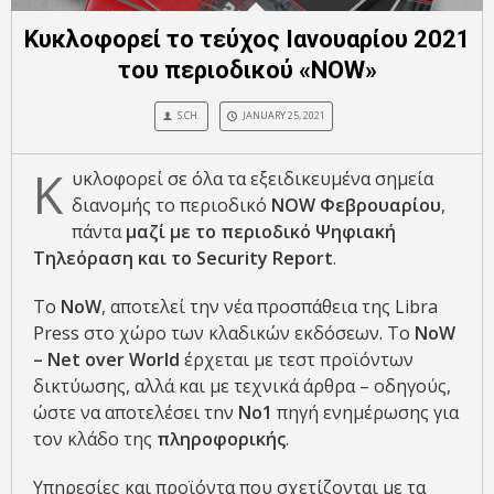
Κυκλοφορεί το τεύχος Ιανουαρίου 2021
του περιοδικού «NOW»
S.CH.
JANUARY 25, 2021
Κ
υκλοφορεί σε όλα τα εξειδικευμένα σημεία
διανομής το περιοδικό
NOW
Φεβρουαρίου
,
πάντα
μαζί με το περιοδικό Ψηφιακή
Τηλεόραση και το
Security
Report
.
Το
NoW
, αποτελεί την νέα προσπάθεια της Libra
Press στο χώρο των κλαδικών εκδόσεων. Το
NoW
– Ν
et
over
World
έρχεται με τεστ προϊόντων
δικτύωσης, αλλά και με τεχνικά άρθρα – οδηγούς,
ώστε να αποτελέσει τnν
No
1
πηγή ενημέρωσης για
τον κλάδο της
πληροφορικής
.
Υπηρεσίες και προϊόντα που σχετίζονται με τα