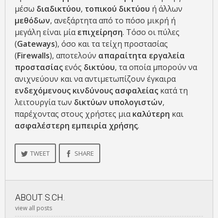
μέσω
διαδικτύου
,
τοπικού
δικτύου
ή άλλων
μεθόδων
, ανεξάρτητα από το πόσο μικρή ή
μεγάλη είναι μία
επιχείρηση
. Τόσο οι πύλες
(
Gateways
), όσο και τα τείχη προστασίας
(
Firewalls
), αποτελούν
απαραίτητα
εργαλεία
προστασίας
ενός
δικτύου
, τα οποία μπορούν να
ανιχνεύουν και να αντιμετωπίζουν έγκαιρα
ενδεχόμενους
κινδύνους
ασφαλείας
κατά τη
λειτουργία των
δικτύων
υπολογιστών
,
παρέχοντας στους χρήστες μια
καλύτερη
και
ασφαλέστερη
εμπειρία
χρήσης
.
TWEET
SHARE
ABOUT
S.CH.
view all posts