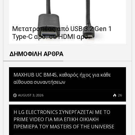
Ε
Μετατροπέας από USB 3.2 Gen 1
1
Type-C αρσ. σε HDMI αρσ.
ε
ΔΗΜΟΦΙΛΗ ΑΡΘΡΑ
MAXHUB UC BM45, καθαρός ήχος για κάθε
αίθουσα συναντήσεων
AUGUST 3, 2026
26
H LG ELECTRONICS ΣΥΝΕΡΓΑΖΕΤΑΙ ΜΕ ΤΟ
PRIME VIDEO ΓΙΑ ΜΙΑ ΕΠΙΚΗ ΟΙΚΙΑΚΗ
ΠΡΕΜΙΕΡΑ ΤΟΥ MASTERS OF THE UNIVERSE