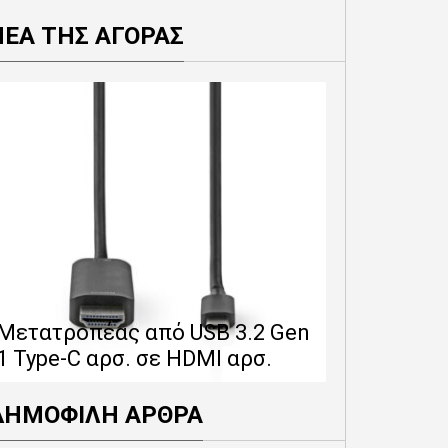
ΝΕΑ ΤΗΣ ΑΓΟΡΑΣ
Επέκταση 
δίνει 12 
Μετατροπέας από USB 3.2 Gen
εγγύησης 
1 Type-C αρσ. σε HDMI αρσ.
προϊόντα
ΔΗΜΟΦΙΛΗ ΑΡΘΡΑ