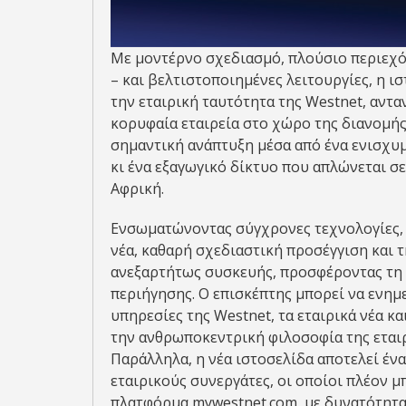
Με μοντέρνο σχεδιασμό, πλούσιο περιεχό
– και βελτιστοποιημένες λειτουργίες, η ι
την εταιρική ταυτότητα της Westnet, αντα
κορυφαία εταιρεία στο χώρο της διανομής
σημαντική ανάπτυξη μέσα από ένα ενισχυ
κι ένα εξαγωγικό δίκτυο που απλώνεται σ
Αφρική.
Ενσωματώνοντας σύγχρονες τεχνολογίες, η
νέα, καθαρή σχεδιαστική προσέγγιση και τ
ανεξαρτήτως συσκευής, προσφέροντας τη 
περιήγησης. Ο επισκέπτης μπορεί να ενημε
υπηρεσίες της Westnet, τα εταιρικά νέα κα
την ανθρωποκεντρική φιλοσοφία της εταιρ
Παράλληλα, η νέα ιστοσελίδα αποτελεί ένα
εταιρικούς συνεργάτες, οι οποίοι πλέον 
πλατφόρμα mywestnet.com, με δυνατότητα