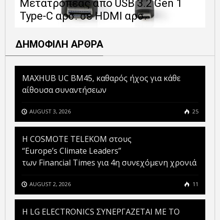
Μετατροπέας από USB 3.2 Gen 1
1
Type-C αρσ. σε HDMI αρσ.
ε
ΔΗΜΟΦΙΛΗ ΑΡΘΡΑ
MAXHUB UC BM45, καθαρός ήχος για κάθε
αίθουσα συναντήσεων
AUGUST 3, 2026
25
Η COSMOTE TELEKOM στους
“Europe’s Climate Leaders”
των Financial Times για 4η συνεχόμενη χρονιά
AUGUST 2, 2026
11
H LG ELECTRONICS ΣΥΝΕΡΓΑΖΕΤΑΙ ΜΕ ΤΟ