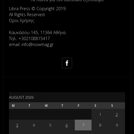
Libra Press © Copyright 2019
All Rights Reserved
Όροι Χρήσης
Καυκάσου 145, 11364 Αθήνα
Τηλ.: +302108815417
email: info@nowmag.gr
AUGUST 2026
M
T
W
T
F
S
S
1
2
3
4
5
6
7
8
9