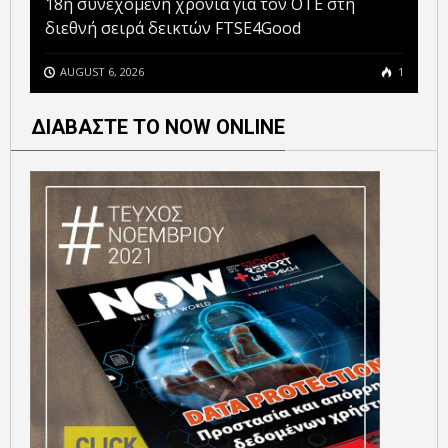
18η συνεχόμενη χρονιά για τον ΟΤΕ στη
διεθνή σειρά δεικτών FTSE4Good
AUGUST 6, 2026
1
ΔΙΑΒΑΣΤΕ ΤΟ NOW ONLINE