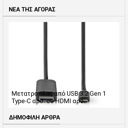
ΝΕΑ ΤΗΣ ΑΓΟΡΑΣ
Ε
Μετατροπέας από USB 3.2 Gen 1
1
Type-C αρσ. σε HDMI αρσ.
ε
ΔΗΜΟΦΙΛΗ ΑΡΘΡΑ