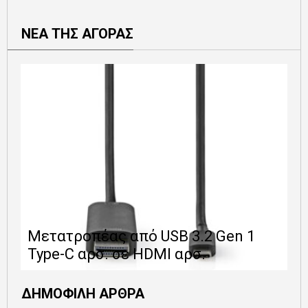
ΝΕΑ ΤΗΣ ΑΓΟΡΑΣ
Ε
Μετατροπέας από USB 3.2 Gen 1
1
Type-C αρσ. σε HDMI αρσ.
ε
ΔΗΜΟΦΙΛΗ ΑΡΘΡΑ