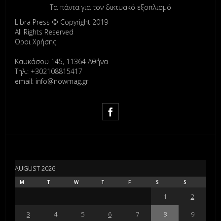
Τα πάντα για τον δικτυακό εξοπλισμό
Libra Press © Copyright 2019
All Rights Reserved
Όροι Χρήσης
Καυκάσου 145, 11364 Αθήνα
Τηλ.: +302108815417
email: info@nowmag.gr
AUGUST 2026
M
T
W
T
F
S
S
1
2
3
4
5
6
7
8
9