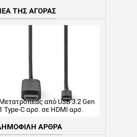
ΝΕΑ ΤΗΣ ΑΓΟΡΑΣ
Επέκταση 
δίνει 12 
Μετατροπέας από USB 3.2 Gen
εγγύησης 
1 Type-C αρσ. σε HDMI αρσ.
προϊόντα
ΔΗΜΟΦΙΛΗ ΑΡΘΡΑ