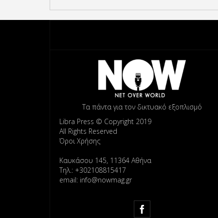
Τα πάντα για τον δικτυακό εξοπλισμό
Libra Press © Copyright 2019
All Rights Reserved
Όροι Χρήσης
Καυκάσου 145, 11364 Αθήνα
Τηλ.: +302108815417
email: info@nowmag.gr