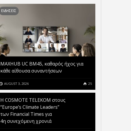
ΛΕΙΤΟΥΡΓΙΑ Η ΝΕΑ ΑΡΧΗ
ΤΗΝ ΕΤΑΙΡΕΙΑ REGATE
ΕΙΔΗΣΕΙΣ
ΠΙΣΤΟΠΟΙΗΣΗΣ ΤΟΥ
ΠΙΣΤΟΠΟΙΗΣΕ Η TÜV HELLAS
ΛΛΗΝΙΚΟΥ ΔΗΜΟΣΙΟΥ
(TÜV NORD)
MAXHUB UC BM45, καθαρός ήχος για
κάθε αίθουσα συναντήσεων
AUGUST 3, 2026
25
Η COSMOTE TELEKOM στους
“Europe’s Climate Leaders”
των Financial Times για
4η συνεχόμενη χρονιά