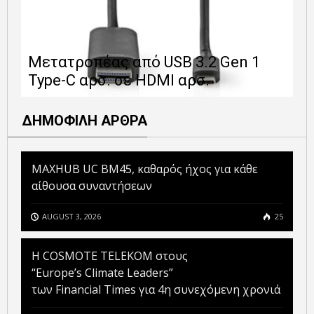
Ε
Μετατροπέας από USB 3.2 Gen 1
1
Type-C αρσ. σε HDMI αρσ.
ε
ΔΗΜΟΦΙΛΗ ΑΡΘΡΑ
MAXHUB UC BM45, καθαρός ήχος για κάθε
αίθουσα συναντήσεων
AUGUST 3, 2026
25
Η COSMOTE TELEKOM στους
“Europe’s Climate Leaders”
των Financial Times για 4η συνεχόμενη χρονιά