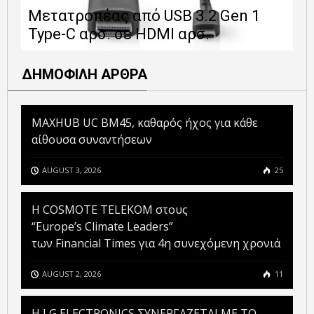
Μετατροπέας από USB 3.2 Gen 1
1
Type-C αρσ. σε HDMI αρσ.
ε
ΔΗΜΟΦΙΛΗ ΑΡΘΡΑ
MAXHUB UC BM45, καθαρός ήχος για κάθε
αίθουσα συναντήσεων
AUGUST 3, 2026
25
Η COSMOTE TELEKOM στους
“Europe’s Climate Leaders”
των Financial Times για 4η συνεχόμενη χρονιά
AUGUST 2, 2026
11
H LG ELECTRONICS ΣΥΝΕΡΓΑΖΕΤΑΙ ΜΕ ΤΟ