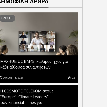
ΔΗΜΟΦΙΛΗ ΑΡΘΡΑ
ΥΠΗΡΕΤΗΣΗΣ ΠΟΛΙΤΩΝ
ΦΕΡΝΟΥΝ ΤΟ CHATGPT GO
ΚΑΙ ΕΠΙΧΕΙΡΗΣΕΩΝ
ΣΕ ΕΚΑΤΟΜΜΥΡΙΑ ΠΕΛΑΤΕΣ
ΕΙΔΗΣΕΙΣ
MAXHUB UC BM45, καθαρός ήχος για
κάθε αίθουσα συναντήσεων
AUGUST 3, 2026
22
Η COSMOTE TELEKOM στους
“Europe’s Climate Leaders”
των Financial Times για