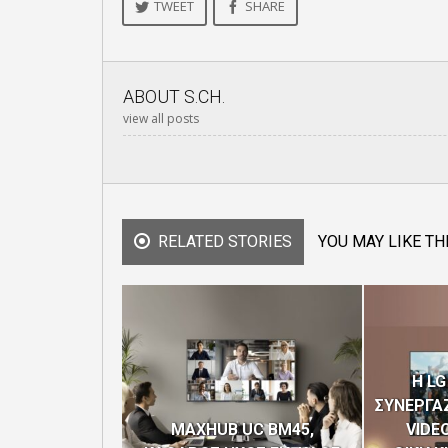
TWEET
SHARE
ABOUT
S.CH.
view all posts
RELATED STORIES
YOU MAY LIKE TH
H LG
ΣΥΝΕΡΓΑΖ
MAXHUB UC BM45,
VIDEO