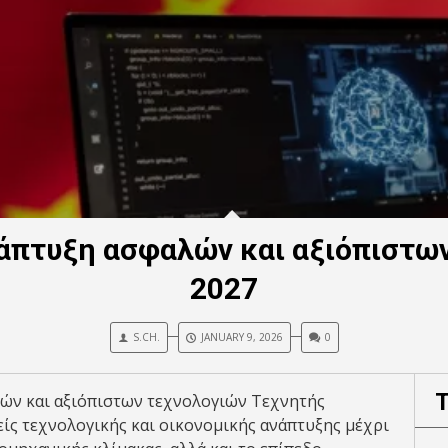
νάπτυξη ασφαλών και αξιόπιστων
2027
S.CH.
JANUARY 9, 2026
0
λών και αξιόπιστων τεχνολογιών Τεχνητής
είς τεχνολογικής και οικονομικής ανάπτυξης μέχρι